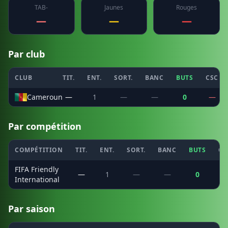
TAB-
Jaunes
Rouges
—
—
—
Par club
CLUB
TIT.
ENT.
SORT.
BANC
BUTS
CSC
Cameroun
—
1
—
—
0
—
Par compétition
COMPÉTITION
TIT.
ENT.
SORT.
BANC
BUTS
CS
FIFA Friendly
—
1
—
—
0
International
Par saison