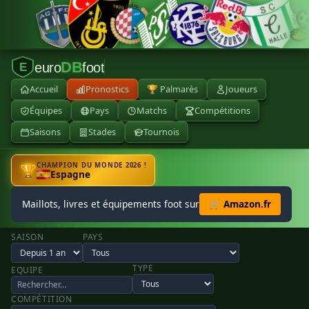
DB
euro
foot
E
Accueil
Pronostics
🏆 Palmarès
Joueurs
Équipes
Pays
Matchs
Compétitions
Saisons
Stades
Tournois
CHAMPION DU MONDE 2026 !
🏆
Espagne
Maillots, livres et équipements foot sur
🛒 Amazon.fr
SAISON
PAYS
TYPE
EQUIPE
COMPÉTITION