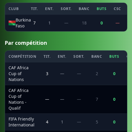
CLUB
TIT.
ENT.
SORT.
BANC
BUTS
CSC
P
Burkina
7
1
—
18
0
—
Faso
Par compétition
COMPÉTITION
TIT.
ENT.
SORT.
BANC
BUTS
CS
CAF Africa
Cup of
3
—
—
2
0
Nations
CAF Africa
Cup of
—
—
—
7
0
Nations -
Qualif
FIFA Friendly
4
1
—
5
0
International