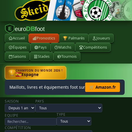
DB
euro
foot
E
Accueil
Pronostics
🏆 Palmarès
Joueurs
Équipes
Pays
Matchs
Compétitions
Saisons
Stades
Tournois
CHAMPION DU MONDE 2026 !
🏆
Espagne
Maillots, livres et équipements foot sur
🛒 Amazon.fr
SAISON
PAYS
TYPE
EQUIPE
COMPÉTITION