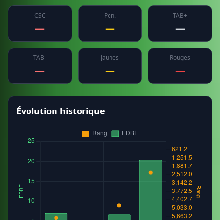
CSC
Pen.
TAB+
—
—
—
TAB-
Jaunes
Rouges
—
—
—
Évolution historique