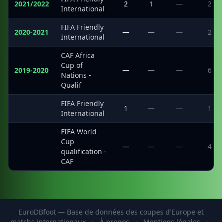
2021/2022
2
1
—
2
International
FIFA Friendly
2020-2021
—
—
—
2
International
CAF Africa
Cup of
2019-2020
—
—
—
6
Nations -
Qualif
FIFA Friendly
·
1
—
—
1
International
FIFA World
Cup
·
—
—
—
4
qualification -
CAF
EuroDBfoot — Base de données des coupes d'Europe et
matchs internationaux
·
À propos
·
Mentions légales
·