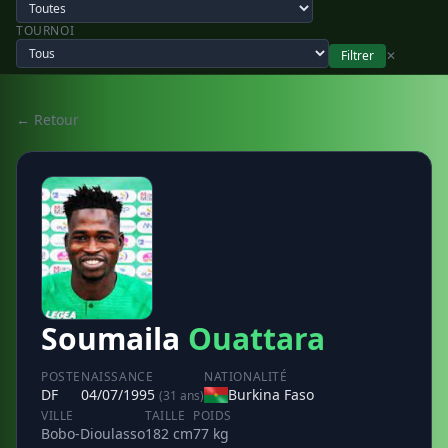
TOURNOI
Filtrer
✕
← Retour
Soumaila
Ouattara
POSTE
NAISSANCE
NATIONALITÉ
DF
04/07/1995
Burkina Faso
(31 ans)
VILLE
TAILLE
POIDS
Bobo-Dioulasso
182 cm
77 kg