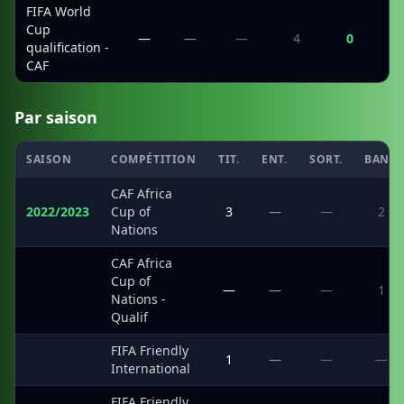
FIFA World
Cup
—
—
—
4
0
qualification -
CAF
Par saison
SAISON
COMPÉTITION
TIT.
ENT.
SORT.
BANC
CAF Africa
2022/2023
Cup of
3
—
—
2
Nations
CAF Africa
Cup of
·
—
—
—
1
Nations -
Qualif
FIFA Friendly
·
1
—
—
—
International
FIFA Friendly