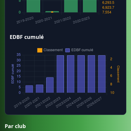
EDBF cumulé
Par club