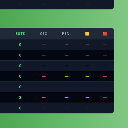
—
—
—
—
—
BUTS
CSC
PEN.
🟨
🟥
0
—
—
—
—
0
—
—
—
—
0
—
—
—
—
0
—
—
—
—
0
—
—
—
—
2
—
—
—
—
0
—
—
—
—