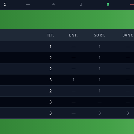
5
—
4
3
0
—
TIT.
ENT.
SORT.
BANC
1
—
1
—
2
—
1
—
2
—
1
—
3
1
1
—
2
—
1
—
3
—
—
—
3
—
3
3