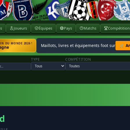
ès
Joueurs
Équipes
Pays
Matchs
Compétition
N DU MONDE 2026 !
Maillots, livres et équipements foot sur
🛒 A
agne
TYPE
COMPÉTITION
d
AILLE