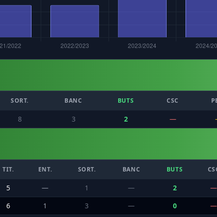
SORT.
BANC
BUTS
CSC
P
8
3
2
—
TIT.
ENT.
SORT.
BANC
BUTS
CS
5
—
1
—
2
—
6
1
3
—
0
—