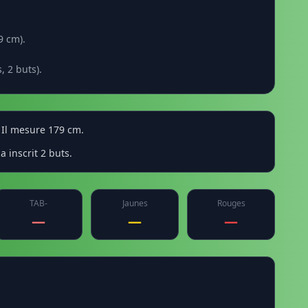
9 cm).
 2 buts).
 Il mesure 179 cm.
 inscrit 2 buts.
TAB-
Jaunes
Rouges
—
—
—