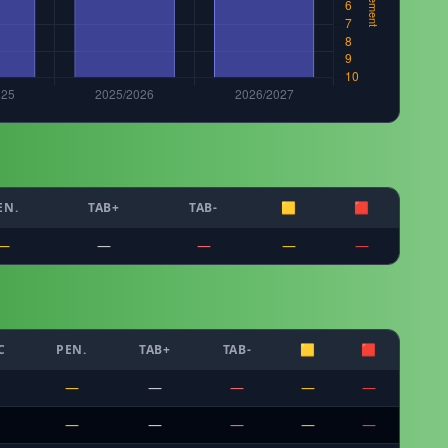
EN.
TAB+
TAB-
🟨
🟥
—
—
—
—
—
C
PEN.
TAB+
TAB-
🟨
🟥
—
—
—
—
—
—
—
—
—
—