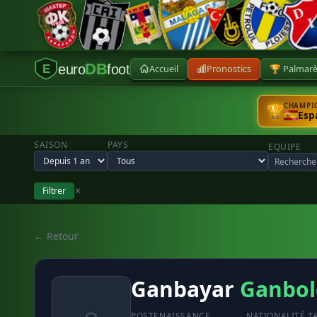
DB
euro
foot
Accueil
Pronostics
🏆 Palmar
E
CHAMPIO
🏆
Esp
SAISON
PAYS
EQUIPE
Filtrer
✕
← Retour
Ganbayar
Ganbol
POSTE
NAISSANCE
NATIONALITÉ
T