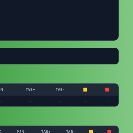
EN.
TAB+
TAB-
🟨
🟥
—
—
—
—
—
C
PEN.
TAB+
TAB-
🟨
🟥