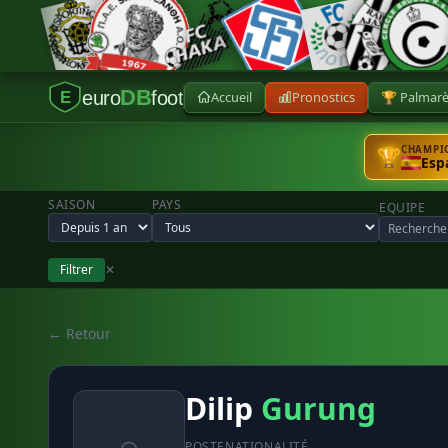
DB
euro
foot
Accueil
Pronostics
🏆 Palmar
E
CHAMPIO
🏆
Esp
SAISON
PAYS
EQUIPE
Filtrer
✕
← Retour
Dilip
Gurung
POSTE
NATIONALITÉ