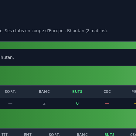
e. Ses clubs en coupe d'Europe : Bhoutan (2 matchs).
Bhutan.
SORT.
BANC
BUTS
CSC
P
—
2
0
—
TIT.
ENT.
SORT.
BANC
BUTS
CS