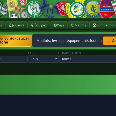
ès
Joueurs
Équipes
Pays
Matchs
Compétition
N DU MONDE 2026 !
Maillots, livres et équipements foot sur
🛒 A
agne
TYPE
COMPÉTITION