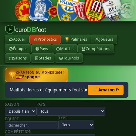
DB
euro
foot
E
Accueil
Pronostics
🏆 Palmarès
Joueurs
Équipes
Pays
Matchs
Compétitions
Saisons
Stades
Tournois
CHAMPION DU MONDE 2026 !
🏆
Espagne
Maillots, livres et équipements foot sur
🛒 Amazon.fr
SAISON
PAYS
TYPE
EQUIPE
COMPÉTITION