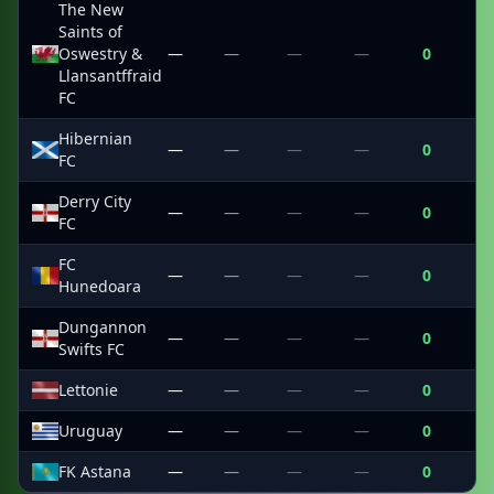
The New
Saints of
Oswestry &
—
—
—
—
0
—
Llansantffraid
FC
Hibernian
—
—
—
—
0
—
FC
Derry City
—
—
—
—
0
—
FC
FC
—
—
—
—
0
—
Hunedoara
Dungannon
—
—
—
—
0
—
Swifts FC
Lettonie
—
—
—
—
0
—
Uruguay
—
—
—
—
0
—
FK Astana
—
—
—
—
0
—