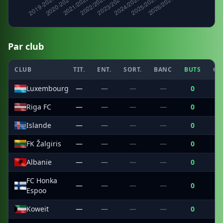
Par club
CLUB
TIT.
ENT.
SORT.
BANC
BUTS
CS
Luxembourg
—
—
—
—
0
—
Riga FC
—
—
—
—
0
—
Islande
—
—
—
—
0
—
FK Žalgiris
—
—
—
—
0
—
Albanie
—
—
—
—
0
—
FC Honka
—
—
—
—
0
—
Espoo
Koweit
—
—
—
—
0
—