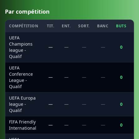
Par compétition
COMPÉTITION
TIT.
ENT.
SORT.
BANC
BUTS
C
UEFA
Champions
—
—
—
—
0
league -
Qualif
UEFA
Conference
—
—
—
—
0
League -
Qualif
UEFA Europa
league -
—
—
—
—
0
Qualif
FIFA Friendly
—
—
—
—
0
International