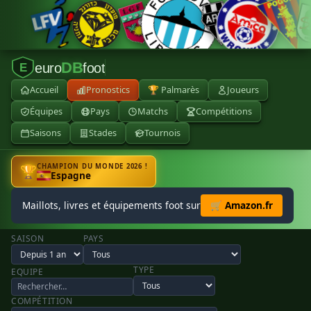
DB
euro
foot
E
Accueil
Pronostics
🏆 Palmarès
Joueurs
Équipes
Pays
Matchs
Compétitions
Saisons
Stades
Tournois
CHAMPION DU MONDE 2026 !
🏆
Espagne
Maillots, livres et équipements foot sur
🛒 Amazon.fr
SAISON
PAYS
TYPE
EQUIPE
COMPÉTITION