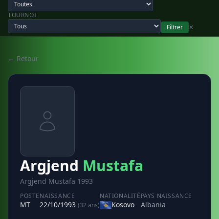
TOURNOI
Filtrer
✕
← Retour
Argjend
Mustafa
Argjend Mustafa 1993
POSTE
NAISSANCE
NATIONALITÉ
PAYS NAISSANCE
MT
22/10/1993
Kosovo
Albania
(32 ans)