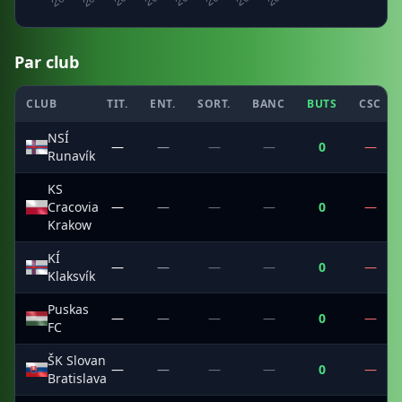
Par club
CLUB
TIT.
ENT.
SORT.
BANC
BUTS
CSC
NSÍ
—
—
—
—
0
—
Runavík
KS
Cracovia
—
—
—
—
0
—
Krakow
KÍ
—
—
—
—
0
—
Klaksvík
Puskas
—
—
—
—
0
—
FC
ŠK Slovan
—
—
—
—
0
—
Bratislava