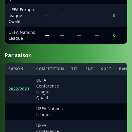
UEFA Europa
league -
—
—
—
—
0
Qualif
UEFA Nations
—
—
—
—
0
League
Par saison
SAISON
COMPÉTITION
TIT.
ENT.
SORT.
BANC
UEFA
Conference
2022/2023
—
—
—
—
League -
Qualif
UEFA Nations
·
—
—
—
—
League
UEFA
Conference