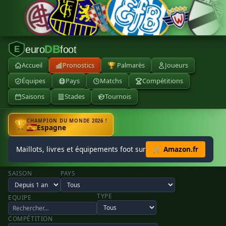
DB
euro
foot
E
Accueil
Pronostics
🏆 Palmarès
Joueurs
Équipes
Pays
Matchs
Compétitions
Saisons
Stades
Tournois
CHAMPION DU MONDE 2026 !
🏆
Espagne
Maillots, livres et équipements foot sur
🛒 Amazon.fr
SAISON
PAYS
TYPE
EQUIPE
COMPÉTITION