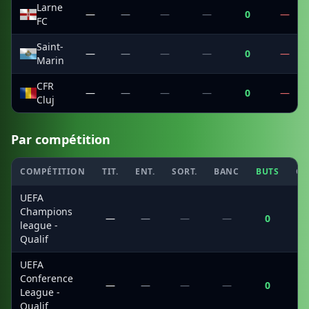
Larne
—
—
—
—
0
—
FC
Saint-
—
—
—
—
0
—
Marin
CFR
—
—
—
—
0
—
Cluj
Par compétition
COMPÉTITION
TIT.
ENT.
SORT.
BANC
BUTS
CS
UEFA
Champions
—
—
—
—
0
league -
Qualif
UEFA
Conference
—
—
—
—
0
League -
Qualif