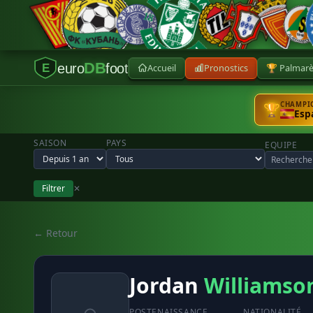
DB
euro
foot
Accueil
Pronostics
🏆 Palmar
E
CHAMPIO
🏆
Esp
SAISON
PAYS
EQUIPE
Filtrer
✕
← Retour
Jordan
Williamso
POSTE
NAISSANCE
NATIONALITÉ