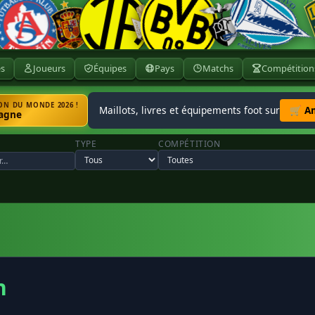
ès
Joueurs
Équipes
Pays
Matchs
Compétition
N DU MONDE 2026 !
Maillots, livres et équipements foot sur
🛒 A
agne
TYPE
COMPÉTITION
n