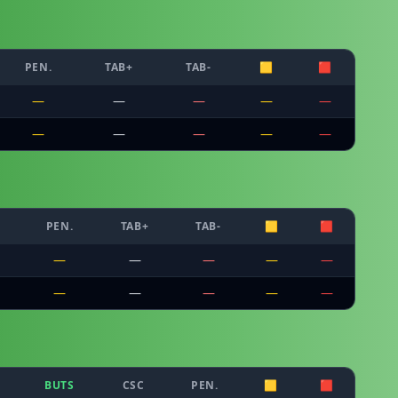
PEN.
TAB+
TAB-
🟨
🟥
—
—
—
—
—
—
—
—
—
—
C
PEN.
TAB+
TAB-
🟨
🟥
—
—
—
—
—
—
—
—
—
—
BUTS
CSC
PEN.
🟨
🟥