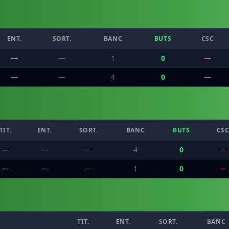
ENT.
SORT.
BANC
BUTS
CSC
—
—
1
0
—
—
—
4
0
—
TIT.
ENT.
SORT.
BANC
BUTS
CS
—
—
—
4
0
—
—
—
—
1
0
—
TIT.
ENT.
SORT.
BANC