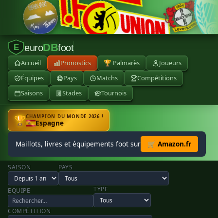
DB
euro
foot
E
Accueil
Pronostics
🏆 Palmarès
Joueurs
Équipes
Pays
Matchs
Compétitions
Saisons
Stades
Tournois
CHAMPION DU MONDE 2026 !
🏆
Espagne
Maillots, livres et équipements foot sur
🛒 Amazon.fr
SAISON
PAYS
TYPE
EQUIPE
COMPÉTITION