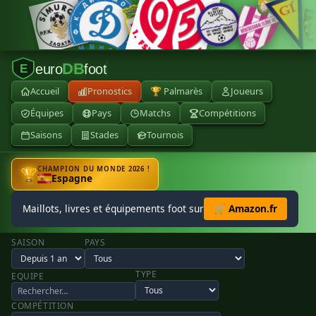
DB
euro
foot
E
Accueil
Pronostics
🏆 Palmarès
Joueurs
Équipes
Pays
Matchs
Compétitions
Saisons
Stades
Tournois
CHAMPION DU MONDE 2026 !
🏆
Espagne
Maillots, livres et équipements foot sur
🛒 Amazon.fr
SAISON
PAYS
TYPE
EQUIPE
COMPÉTITION