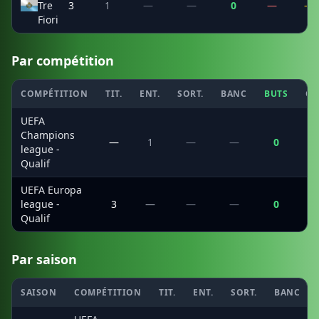
Tre
3
1
—
—
0
—
—
Fiori
Par compétition
COMPÉTITION
TIT.
ENT.
SORT.
BANC
BUTS
CS
UEFA
Champions
—
1
—
—
0
league -
Qualif
UEFA Europa
league -
3
—
—
—
0
Qualif
Par saison
SAISON
COMPÉTITION
TIT.
ENT.
SORT.
BANC