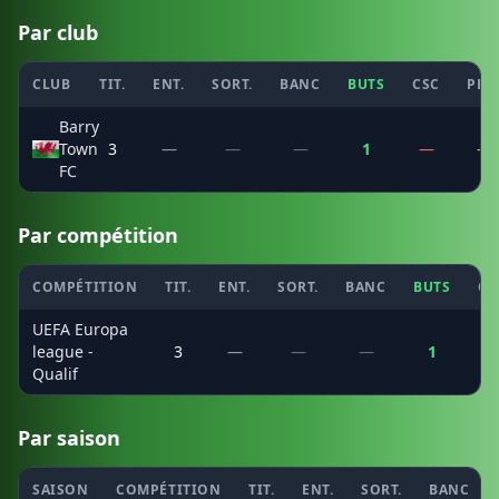
Par club
CLUB
TIT.
ENT.
SORT.
BANC
BUTS
CSC
PEN
Barry
Town
3
—
—
—
1
—
—
FC
Par compétition
COMPÉTITION
TIT.
ENT.
SORT.
BANC
BUTS
CS
UEFA Europa
league -
3
—
—
—
1
Qualif
Par saison
SAISON
COMPÉTITION
TIT.
ENT.
SORT.
BANC