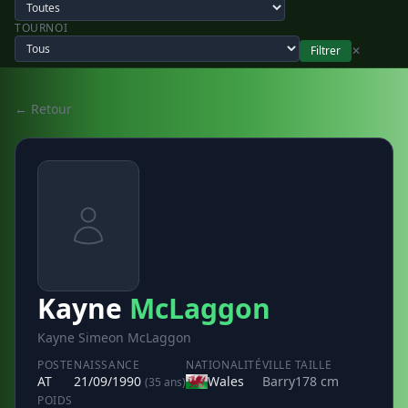
TOURNOI
Filtrer
✕
← Retour
Kayne
McLaggon
Kayne Simeon McLaggon
POSTE
NAISSANCE
NATIONALITÉ
VILLE
TAILLE
AT
21/09/1990
Wales
Barry
178 cm
(35 ans)
POIDS