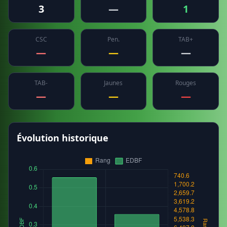
3
—
1
CSC
Pen.
TAB+
—
—
—
TAB-
Jaunes
Rouges
—
—
—
Évolution historique