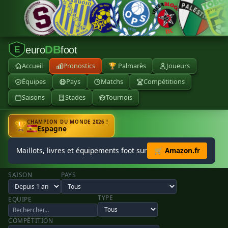
DB
euro
foot
E
Accueil
Pronostics
🏆 Palmarès
Joueurs
Équipes
Pays
Matchs
Compétitions
Saisons
Stades
Tournois
CHAMPION DU MONDE 2026 !
🏆
Espagne
Maillots, livres et équipements foot sur
🛒 Amazon.fr
SAISON
PAYS
TYPE
EQUIPE
COMPÉTITION