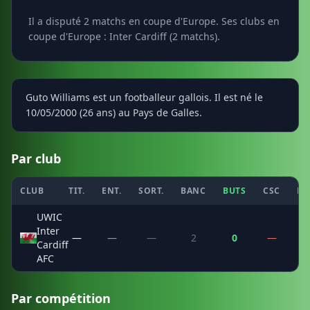
Il a disputé 2 matchs en coupe d'Europe. Ses clubs en
coupe d'Europe : Inter Cardiff (2 matchs).
Guto Williams est un footballeur gallois. Il est né le
10/05/2000 (26 ans) au Pays de Galles.
Par club
CLUB
TIT.
ENT.
SORT.
BANC
BUTS
CSC
PE
UWIC
Inter
—
—
—
2
0
—
Cardiff
AFC
Par compétition