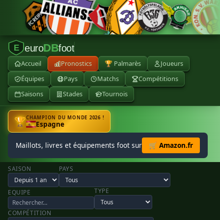
DB
euro
foot
E
Accueil
Pronostics
🏆 Palmarès
Joueurs
Équipes
Pays
Matchs
Compétitions
Saisons
Stades
Tournois
CHAMPION DU MONDE 2026 !
🏆
Espagne
Maillots, livres et équipements foot sur
🛒 Amazon.fr
SAISON
PAYS
TYPE
EQUIPE
COMPÉTITION