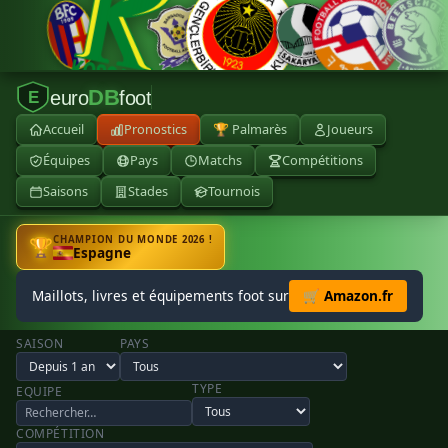
DB
euro
foot
E
Accueil
Pronostics
🏆 Palmarès
Joueurs
Équipes
Pays
Matchs
Compétitions
Saisons
Stades
Tournois
CHAMPION DU MONDE 2026 !
🏆
Espagne
Maillots, livres et équipements foot sur
🛒 Amazon.fr
SAISON
PAYS
TYPE
EQUIPE
COMPÉTITION