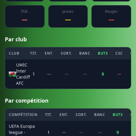
TAB-
Jaunes
Rouges
—
—
—
Par club
CLUB
TIT.
ENT.
SORT.
BANC
BUTS
CSC
PE
UWIC
Inter
1
—
—
—
0
—
Cardiff
AFC
Par compétition
COMPÉTITION
TIT.
ENT.
SORT.
BANC
BUTS
CS
UEFA Europa
league -
1
—
—
—
0