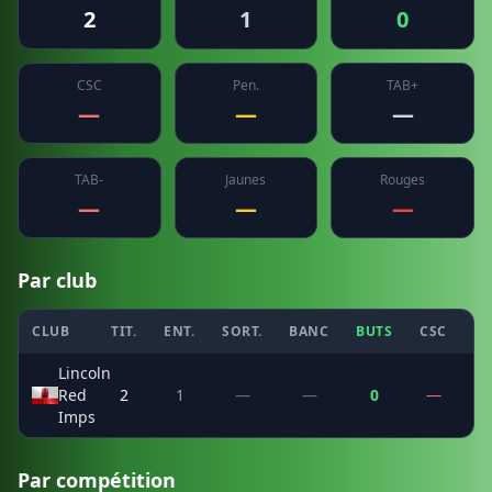
2
1
0
CSC
Pen.
TAB+
—
—
—
TAB-
Jaunes
Rouges
—
—
—
Par club
CLUB
TIT.
ENT.
SORT.
BANC
BUTS
CSC
PE
Lincoln
Red
2
1
—
—
0
—
Imps
Par compétition