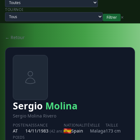
TOURNOI
Filtrer
✕
← Retour
Sergio
Molina
Sergio Molina Rivero
POSTE
NAISSANCE
NATIONALITÉ
VILLE
TAILLE
AT
14/11/1983
Spain
Malaga
173 cm
(42 ans)
POIDS