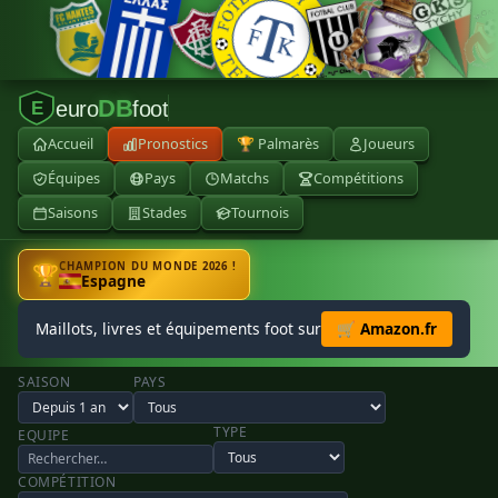
DB
euro
foot
E
Accueil
Pronostics
🏆 Palmarès
Joueurs
Équipes
Pays
Matchs
Compétitions
Saisons
Stades
Tournois
CHAMPION DU MONDE 2026 !
🏆
Espagne
Maillots, livres et équipements foot sur
🛒 Amazon.fr
SAISON
PAYS
TYPE
EQUIPE
COMPÉTITION