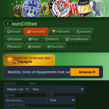
DB
euro
foot
E
Accueil
Pronostics
🏆 Palmarès
Joueurs
Équipes
Pays
Matchs
Compétitions
Saisons
Stades
Tournois
CHAMPION DU MONDE 2026 !
🏆
Espagne
Maillots, livres et équipements foot sur
🛒 Amazon.fr
SAISON
PAYS
TYPE
EQUIPE
COMPÉTITION