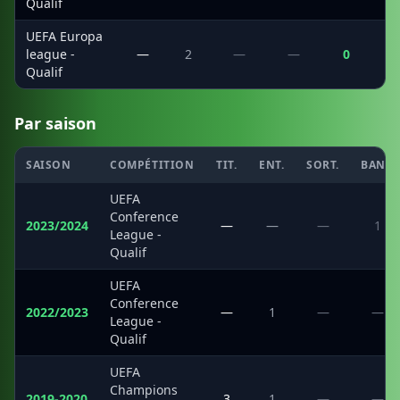
Qualif
UEFA Europa
league -
—
2
—
—
0
Qualif
Par saison
SAISON
COMPÉTITION
TIT.
ENT.
SORT.
BANC
UEFA
Conference
2023/2024
—
—
—
1
League -
Qualif
UEFA
Conference
2022/2023
—
1
—
—
League -
Qualif
UEFA
Champions
2019-2020
3
1
—
—