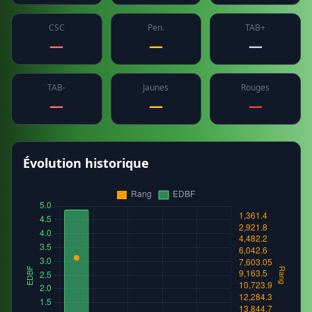
CSC
Pen.
TAB+
—
—
—
TAB-
Jaunes
Rouges
—
—
—
Évolution historique