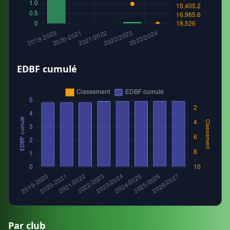
EDBF cumulé
Par club