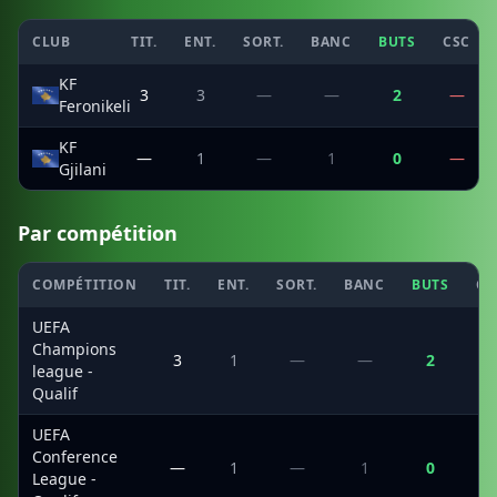
CLUB
TIT.
ENT.
SORT.
BANC
BUTS
CSC
KF
3
3
—
—
2
—
Feronikeli
KF
—
1
—
1
0
—
Gjilani
Par compétition
COMPÉTITION
TIT.
ENT.
SORT.
BANC
BUTS
CS
UEFA
Champions
3
1
—
—
2
league -
Qualif
UEFA
Conference
—
1
—
1
0
League -