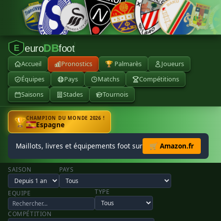
DB
euro
foot
E
Accueil
Pronostics
🏆 Palmarès
Joueurs
Équipes
Pays
Matchs
Compétitions
Saisons
Stades
Tournois
CHAMPION DU MONDE 2026 !
🏆
Espagne
Maillots, livres et équipements foot sur
🛒 Amazon.fr
SAISON
PAYS
TYPE
EQUIPE
COMPÉTITION