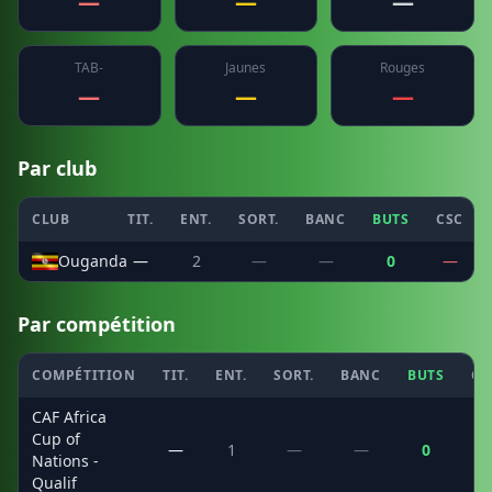
—
—
—
TAB-
Jaunes
Rouges
—
—
—
Par club
CLUB
TIT.
ENT.
SORT.
BANC
BUTS
CSC
Ouganda
—
2
—
—
0
—
Par compétition
COMPÉTITION
TIT.
ENT.
SORT.
BANC
BUTS
CS
CAF Africa
Cup of
—
1
—
—
0
Nations -
Qualif