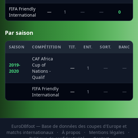
FIFA Friendly
—
1
—
—
0
International
Par saison
SAISON
COMPÉTITION
TIT.
ENT.
SORT.
BANC
CAF Africa
2019-
Cup of
—
1
—
—
2020
Nations -
Qualif
FIFA Friendly
·
—
1
—
—
International
EuroDBfoot — Base de données des coupes d'Europe et
matchs internationaux
·
À propos
·
Mentions légales
·