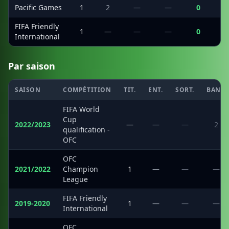
Pacific Games
1
2
—
—
0
FIFA Friendly
1
—
—
—
0
International
Par saison
SAISON
COMPÉTITION
TIT.
ENT.
SORT.
BANC
FIFA World
Cup
2022/2023
—
—
—
2
qualification -
OFC
OFC
2021/2022
Champion
1
—
—
—
League
FIFA Friendly
2019-2020
1
—
—
—
International
OFC