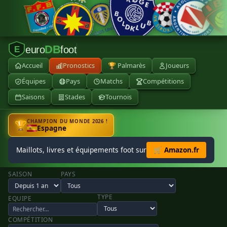
DB
euro
foot
E
Accueil
Pronostics
🏆 Palmarès
Joueurs
Équipes
Pays
Matchs
Compétitions
Saisons
Stades
Tournois
CHAMPION DU MONDE 2026 !
🏆
Espagne
Maillots, livres et équipements foot sur
🛒 Amazon.fr
SAISON
PAYS
TYPE
EQUIPE
COMPÉTITION