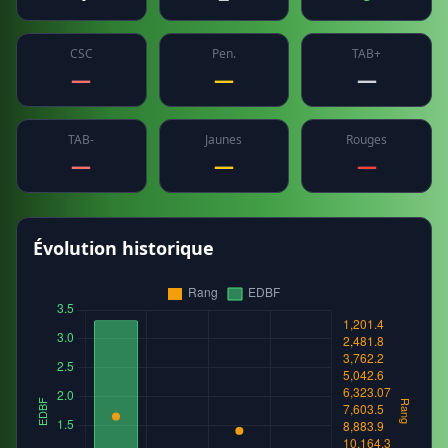
CSC
Pen.
TAB+
—
—
—
TAB-
Jaunes
Rouges
—
—
—
Évolution historique