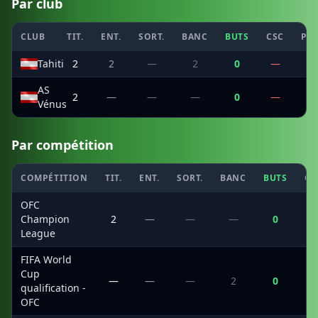
Par club
CLUB
TIT.
ENT.
SORT.
BANC
BUTS
CSC
PEN
Tahiti
2
2
—
2
0
—
—
AS
2
—
—
—
0
—
—
Vénus
Par compétition
COMPÉTITION
TIT.
ENT.
SORT.
BANC
BUTS
CS
OFC
Champion
2
—
—
—
0
League
FIFA World
Cup
—
—
—
2
0
qualification -
OFC