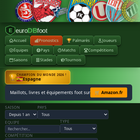
DB
euro
foot
E
Accueil
Pronostics
🏆 Palmarès
Joueurs
Équipes
Pays
Matchs
Compétitions
Saisons
Stades
Tournois
CHAMPION DU MONDE 2026 !
🏆
Espagne
Maillots, livres et équipements foot sur
🛒 Amazon.fr
SAISON
PAYS
TYPE
EQUIPE
COMPÉTITION