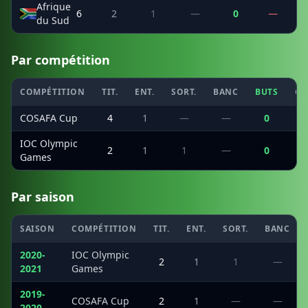
Afrique
6
2
1
—
0
—
du Sud
Par compétition
COMPÉTITION
TIT.
ENT.
SORT.
BANC
BUTS
CS
COSAFA Cup
4
1
—
—
0
IOC Olympic
2
1
1
—
0
Games
Par saison
SAISON
COMPÉTITION
TIT.
ENT.
SORT.
BANC
2020-
IOC Olympic
2
1
1
—
2021
Games
2019-
COSAFA Cup
2
1
—
—
2020