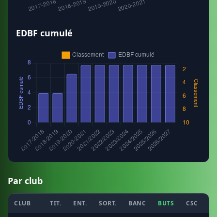
EDBF cumulé
Par club
CLUB
TIT.
ENT.
SORT.
BANC
BUTS
CSC
P