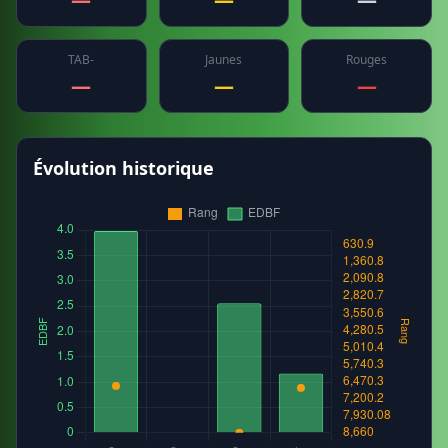
TAB-
Jaunes
Rouges
—
—
—
Évolution historique