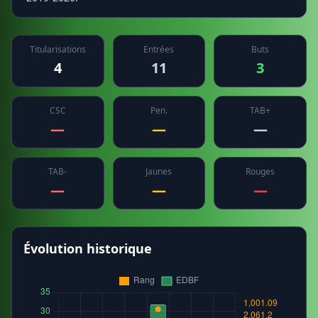
Titularisations
Entrées
Buts
4
11
3
CSC
Pen.
TAB+
—
—
—
TAB-
Jaunes
Rouges
—
—
—
Évolution historique