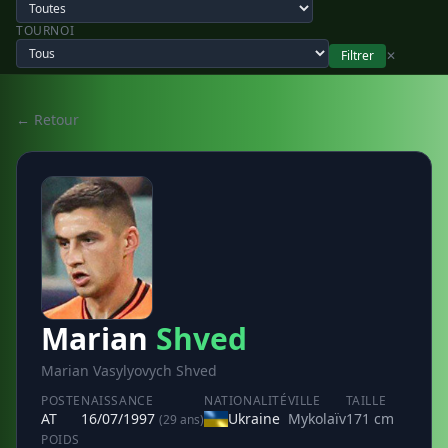
TOURNOI
Filtrer
✕
← Retour
Marian
Shved
Marian Vasylyovych Shved
POSTE
NAISSANCE
NATIONALITÉ
VILLE
TAILLE
AT
16/07/1997
Ukraine
Mykolaïv
171 cm
(29 ans)
POIDS