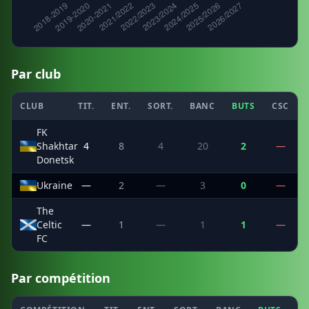
Par club
CLUB
TIT.
ENT.
SORT.
BANC
BUTS
CSC
FK
Shakhtar
4
8
4
20
2
—
Donetsk
Ukraine
—
2
—
3
0
—
The
Celtic
—
1
—
1
1
—
FC
Par compétition