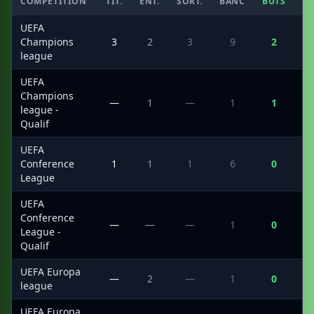
COMPÉTITION
TIT.
ENT.
SORT.
BANC
BUTS
C
UEFA
Champions
3
2
3
9
2
league
UEFA
Champions
—
1
—
1
1
league -
Qualif
UEFA
Conference
1
1
1
6
0
League
UEFA
Conference
—
—
—
1
0
League -
Qualif
UEFA Europa
—
2
—
1
0
league
UEFA Europa