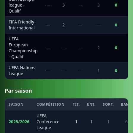
league -
—
3
—
3
0
Qualif
FIFA Friendly
—
2
—
—
0
International
UEFA
European
—
—
—
2
0
Championship
- Qualif
UEFA Nations
—
—
—
1
0
League
Par saison
SAISON
COMPÉTITION
TIT.
ENT.
SORT.
BANC
UEFA
2025/2026
Conference
1
1
1
6
League