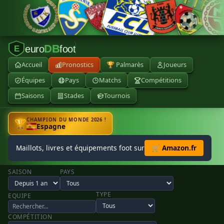
DB
euro
foot
E
Accueil
Pronostics
🏆 Palmarès
Joueurs
Équipes
Pays
Matchs
Compétitions
Saisons
Stades
Tournois
CHAMPION DU MONDE 2026 !
🏆
Espagne
Maillots, livres et équipements foot sur
🛒 Amazon.fr
SAISON
PAYS
TYPE
EQUIPE
COMPÉTITION