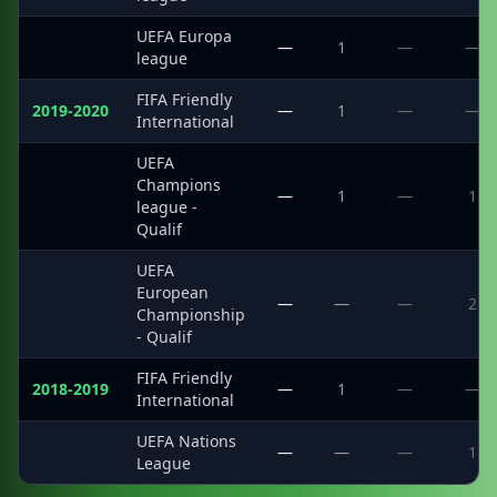
UEFA Europa
·
—
1
—
—
league
FIFA Friendly
2019-2020
—
1
—
—
International
UEFA
Champions
·
—
1
—
1
league -
Qualif
UEFA
European
·
—
—
—
2
Championship
- Qualif
FIFA Friendly
2018-2019
—
1
—
—
International
UEFA Nations
·
—
—
—
1
League