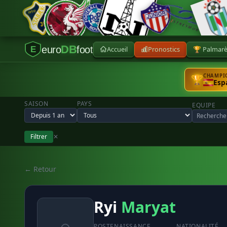
DB
euro
foot
Accueil
Pronostics
🏆 Palmar
E
CHAMPIO
🏆
Esp
SAISON
PAYS
EQUIPE
Filtrer
✕
← Retour
Ryi
Maryat
POSTE
NAISSANCE
NATIONALITÉ