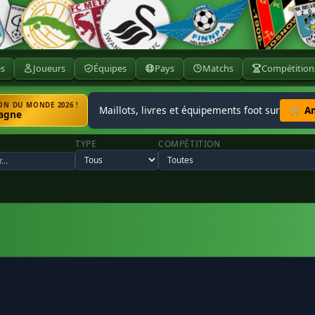
ès
Joueurs
Équipes
Pays
Matchs
Compétition
N DU MONDE 2026 !
Maillots, livres et équipements foot sur
🛒 A
agne
TYPE
COMPÉTITION