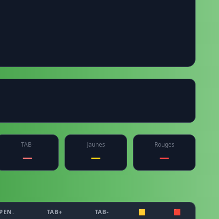
TAB-
Jaunes
Rouges
—
—
—
PEN.
TAB+
TAB-
🟨
🟥