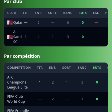
Par club
CLUB
TIT.
ENT.
SORT.
BANC
BUTS
CSC
PEN
Qatar
—
5
—
6
0
—
—
Al
Sadd
1
4
1
3
0
—
—
SC
Par compétition
COMPÉTITION
TIT.
ENT.
SORT.
BANC
BUTS
CS
AFC
Champions
1
2
1
2
0
League Elite
FIFA Club
—
2
—
1
0
World Cup
FIFA Friendly