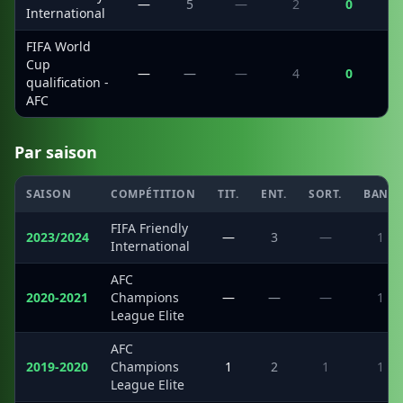
—
5
—
2
0
International
FIFA World
Cup
—
—
—
4
0
qualification -
AFC
Par saison
SAISON
COMPÉTITION
TIT.
ENT.
SORT.
BANC
FIFA Friendly
2023/2024
—
3
—
1
International
AFC
2020-2021
Champions
—
—
—
1
League Elite
AFC
2019-2020
Champions
1
2
1
1
League Elite