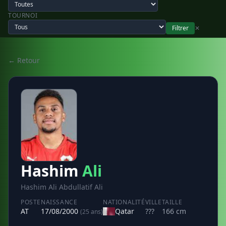
TOURNOI
Filtrer
✕
← Retour
Hashim
Ali
Hashim Ali Abdullatif Ali
POSTE
NAISSANCE
NATIONALITÉ
VILLE
TAILLE
AT
17/08/2000
Qatar
???
166 cm
(25 ans)