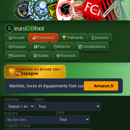
DB
euro
foot
E
Accueil
Pronostics
🏆 Palmarès
Joueurs
Équipes
Pays
Matchs
Compétitions
Saisons
Stades
Tournois
CHAMPION DU MONDE 2026 !
🏆
Espagne
Maillots, livres et équipements foot sur
🛒 Amazon.fr
SAISON
PAYS
TYPE
EQUIPE
COMPÉTITION