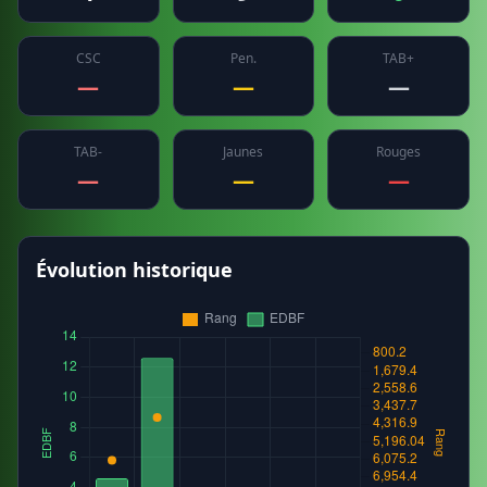
CSC
Pen.
TAB+
—
—
—
TAB-
Jaunes
Rouges
—
—
—
Évolution historique