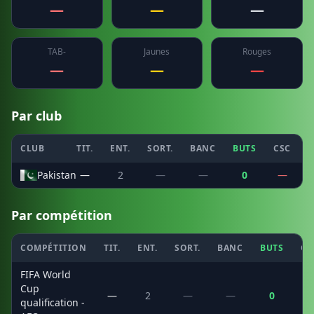
—
—
—
TAB-
Jaunes
Rouges
—
—
—
Par club
CLUB
TIT.
ENT.
SORT.
BANC
BUTS
CSC
P
Pakistan
—
2
—
—
0
—
Par compétition
COMPÉTITION
TIT.
ENT.
SORT.
BANC
BUTS
CS
FIFA World
Cup
—
2
—
—
0
qualification -