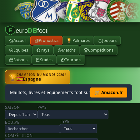
DB
euro
foot
E
Accueil
Pronostics
🏆 Palmarès
Joueurs
Équipes
Pays
Matchs
Compétitions
Saisons
Stades
Tournois
CHAMPION DU MONDE 2026 !
🏆
Espagne
Maillots, livres et équipements foot sur
🛒 Amazon.fr
SAISON
PAYS
TYPE
EQUIPE
COMPÉTITION