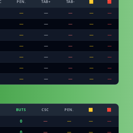
C
PEN.
TAB+
TAB-
🟨
🟥
—
—
—
—
—
—
—
—
—
—
—
—
—
—
—
—
—
—
—
—
—
—
—
—
—
—
—
—
—
—
—
—
—
—
—
BUTS
CSC
PEN.
🟨
🟥
0
—
—
—
—
0
—
—
—
—