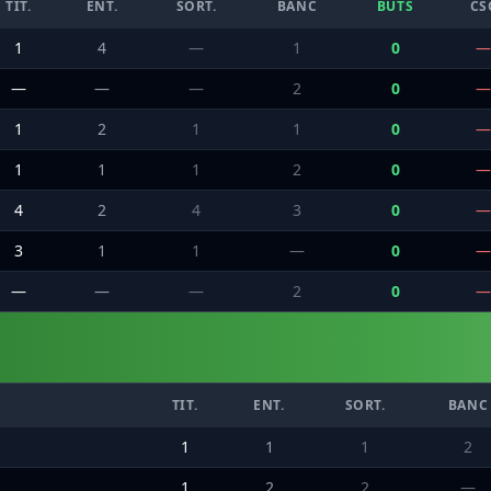
TIT.
ENT.
SORT.
BANC
BUTS
CS
1
4
—
1
0
—
—
—
—
2
0
—
1
2
1
1
0
—
1
1
1
2
0
—
4
2
4
3
0
—
3
1
1
—
0
—
—
—
—
2
0
—
TIT.
ENT.
SORT.
BANC
1
1
1
2
1
2
2
—