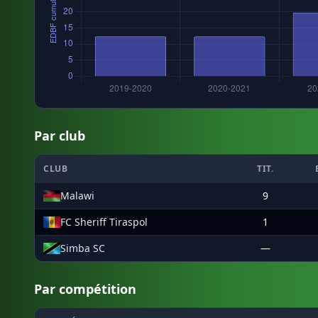
Par club
CLUB
TIT.
Malawi
9
FC Sheriff Tiraspol
1
Simba SC
—
Par compétition