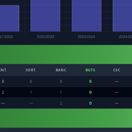
ENT.
SORT.
BANC
BUTS
CSC
8
6
8
0
—
2
1
1
0
—
—
—
2
0
—