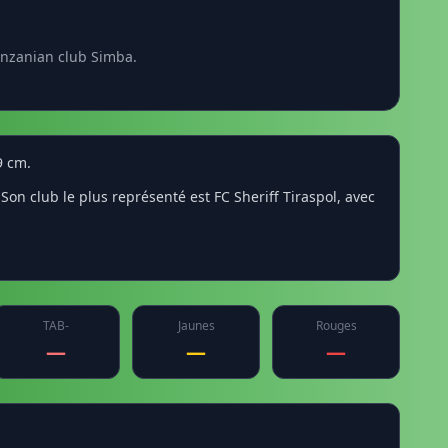
anzanian club Simba.
9 cm.
on club le plus représenté est FC Sheriff Tiraspol, avec
TAB-
Jaunes
Rouges
—
—
—