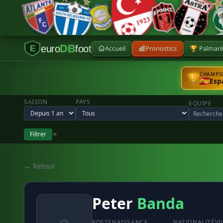
DB
euro
foot
Accueil
Pronostics
🏆 Palmar
E
CHAMPIO
🏆
Esp
SAISON
PAYS
EQUIPE
Filtrer
✕
← Retour
Peter
Banda
POSTE
NAISSANCE
NATIONALITÉ
VI