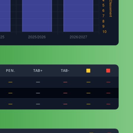
PEN.
TAB+
TAB-
🟨
🟥
—
—
—
—
—
—
—
—
—
—
—
—
—
—
—