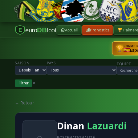
DB
euro
foot
Accueil
Pronostics
🏆 Palmar
E
CHAMPIO
🏆
Esp
SAISON
PAYS
EQUIPE
Filtrer
✕
← Retour
Dinan
Lazuardi
POSTE
NATIONALITÉ