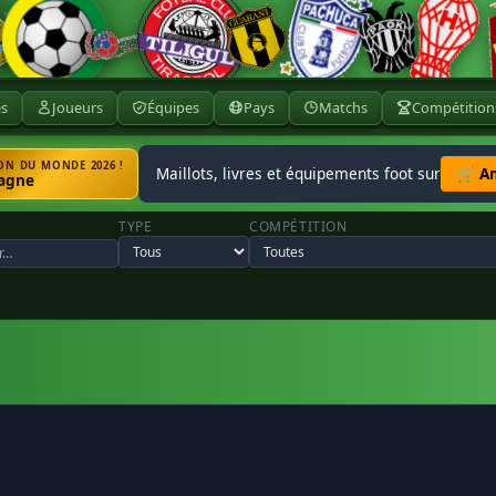
ès
Joueurs
Équipes
Pays
Matchs
Compétition
N DU MONDE 2026 !
Maillots, livres et équipements foot sur
🛒 A
agne
TYPE
COMPÉTITION