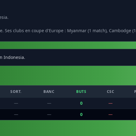
esia.
pe. Ses clubs en coupe d'Europe : Myanmar (1 match), Cambodge (1
en Indonesia.
SORT.
BANC
BUTS
CSC
—
—
0
—
—
—
0
—