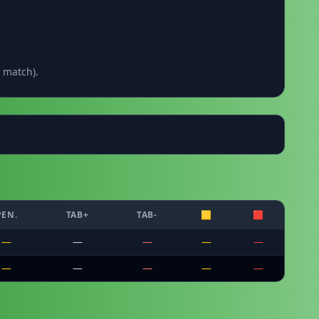
 match).
PEN.
TAB+
TAB-
🟨
🟥
—
—
—
—
—
—
—
—
—
—