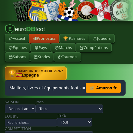
DB
euro
foot
E
Accueil
Pronostics
🏆 Palmarès
Joueurs
Équipes
Pays
Matchs
Compétitions
Saisons
Stades
Tournois
CHAMPION DU MONDE 2026 !
🏆
Espagne
Maillots, livres et équipements foot sur
🛒 Amazon.fr
SAISON
PAYS
TYPE
EQUIPE
COMPÉTITION