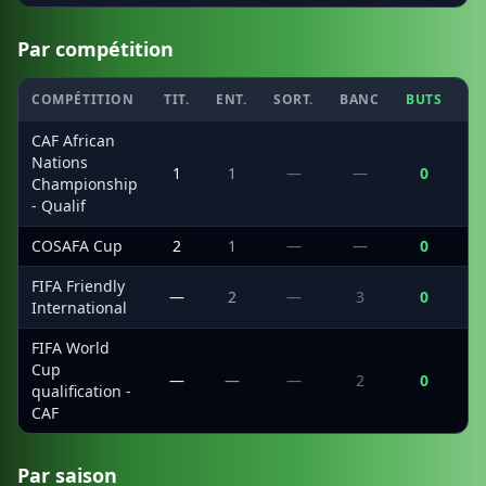
Par compétition
COMPÉTITION
TIT.
ENT.
SORT.
BANC
BUTS
C
CAF African
Nations
1
1
—
—
0
Championship
- Qualif
COSAFA Cup
2
1
—
—
0
FIFA Friendly
—
2
—
3
0
International
FIFA World
Cup
—
—
—
2
0
qualification -
CAF
Par saison