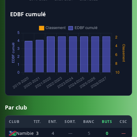
EDBF cumulé
Par club
CLUB
TIT.
ENT.
SORT.
BANC
BUTS
CSC
P
Namibie
3
4
—
5
0
—