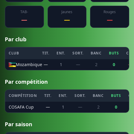
TAB-
Jaunes
Rouges
—
—
—
Par club
CLUB
TIT.
ENT.
SORT.
BANC
BUTS
CSC
Mozambique
—
1
—
2
0
—
Par compétition
COMPÉTITION
TIT.
ENT.
SORT.
BANC
BUTS
CS
COSAFA Cup
—
1
—
2
0
Par saison