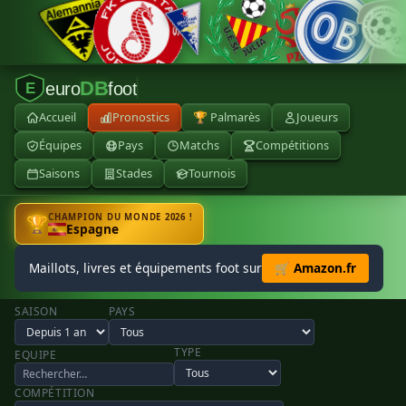
DB
euro
foot
E
Accueil
Pronostics
🏆 Palmarès
Joueurs
Équipes
Pays
Matchs
Compétitions
Saisons
Stades
Tournois
CHAMPION DU MONDE 2026 !
🏆
Espagne
Maillots, livres et équipements foot sur
🛒 Amazon.fr
SAISON
PAYS
TYPE
EQUIPE
COMPÉTITION