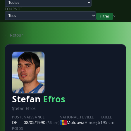
TOURNOI
Filtrer
✕
← Retour
Stefan
Efros
Ştefan Efros
POSTE
NAISSANCE
NATIONALITÉ
VILLE
TAILLE
DF
08/05/1990
Moldovia
Hînceşti
195 cm
(36 ans)
POIDS