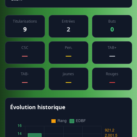
Titularisations
Entrées
Buts
9
2
0
CSC
Pen.
TAB+
—
—
—
TAB-
Jaunes
Rouges
—
—
—
Évolution historique