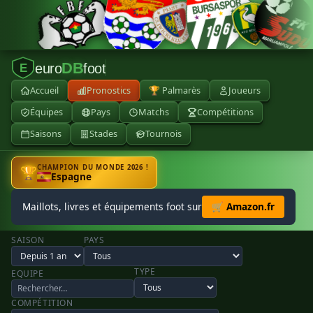
DB
euro
foot
E
Accueil
Pronostics
🏆 Palmarès
Joueurs
Équipes
Pays
Matchs
Compétitions
Saisons
Stades
Tournois
CHAMPION DU MONDE 2026 !
🏆
Espagne
Maillots, livres et équipements foot sur
🛒 Amazon.fr
SAISON
PAYS
TYPE
EQUIPE
COMPÉTITION