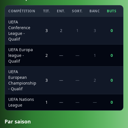
COMPÉTITION
TIT.
ENT.
SORT.
BANC
BUTS
C
UEFA
Conference
3
2
1
3
0
League -
Qualif
UEFA Europa
league -
2
—
—
1
0
Qualif
UEFA
European
3
—
—
2
0
Championship
- Qualif
UEFA Nations
1
—
—
—
0
League
Par saison