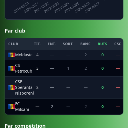
Par club
CLUB
TIT.
ENT.
SORT.
BANC
BUTS
CSC
Moldavie
4
—
—
2
0
—
CS
3
—
1
2
0
—
Petrocub
CSF
Speranţa
2
—
—
—
0
—
Nisporeni
FC
—
2
—
2
0
—
Milsani
Par compétition