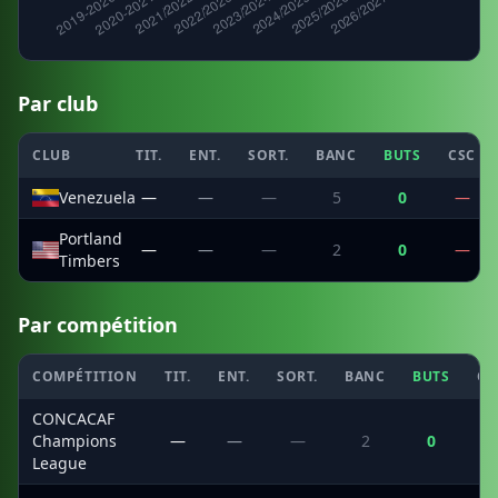
Par club
CLUB
TIT.
ENT.
SORT.
BANC
BUTS
CSC
Venezuela
—
—
—
5
0
—
Portland
—
—
—
2
0
—
Timbers
Par compétition
COMPÉTITION
TIT.
ENT.
SORT.
BANC
BUTS
CS
CONCACAF
Champions
—
—
—
2
0
League