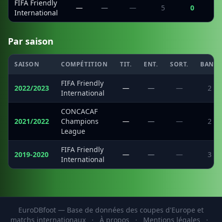
FIFA Friendly
—
—
—
5
0
International
Par saison
SAISON
COMPÉTITION
TIT.
ENT.
SORT.
BANC
FIFA Friendly
2022/2023
—
—
—
2
International
CONCACAF
2021/2022
Champions
—
—
—
2
League
FIFA Friendly
2019-2020
—
—
—
3
International
EuroDBfoot — Base de données des coupes d'Europe et
matchs internationaux
·
À propos
·
Mentions légales
·