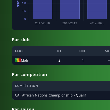
Par club
CLUB
TIT.
ENT.
SO
Mali
2
1
Par compétition
COMPÉTITION
CAF African Nations Championship - Qualif
Par saison