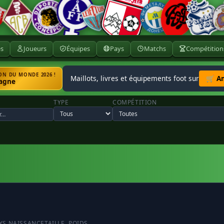
ès
Joueurs
Équipes
Pays
Matchs
Compétition
N DU MONDE 2026 !
Maillots, livres et équipements foot sur
🛒 A
agne
TYPE
COMPÉTITION
YS NAISSANCE
TAILLE
POIDS