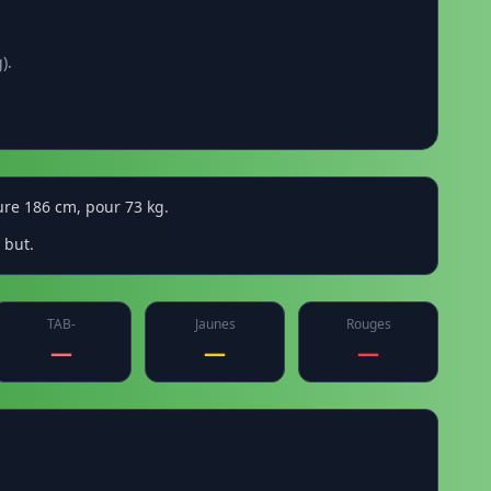
).
sure 186 cm, pour 73 kg.
 but.
TAB-
Jaunes
Rouges
—
—
—