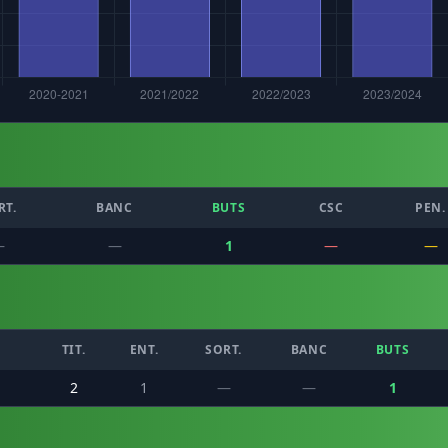
RT.
BANC
BUTS
CSC
PEN.
—
—
1
—
—
TIT.
ENT.
SORT.
BANC
BUTS
2
1
—
—
1