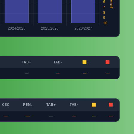
TAB+
TAB-
🟨
🟥
—
—
—
—
CSC
PEN.
TAB+
TAB-
🟨
🟥
—
—
—
—
—
—