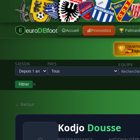
DB
euro
foot
Accueil
Pronostics
🏆 Palmar
E
CHAMPIO
🏆
Esp
SAISON
PAYS
EQUIPE
Filtrer
✕
← Retour
Kodjo
Dousse
POSTE
NAISSANCE
NATIONALITÉ
PA