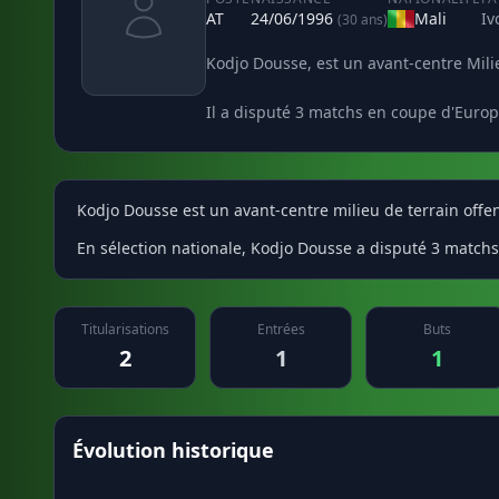
AT
24/06/1996
Mali
Iv
(30 ans)
Kodjo Dousse, est un avant-centre Milieu
Il a disputé 3 matchs en coupe d'Europe
Kodjo Dousse est un avant-centre milieu de terrain offens
En sélection nationale, Kodjo Dousse a disputé 3 matchs 
Titularisations
Entrées
Buts
2
1
1
Évolution historique