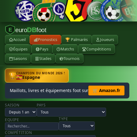
DB
euro
foot
E
Accueil
Pronostics
🏆 Palmarès
Joueurs
Équipes
Pays
Matchs
Compétitions
Saisons
Stades
Tournois
CHAMPION DU MONDE 2026 !
🏆
Espagne
Maillots, livres et équipements foot sur
🛒 Amazon.fr
SAISON
PAYS
TYPE
EQUIPE
COMPÉTITION