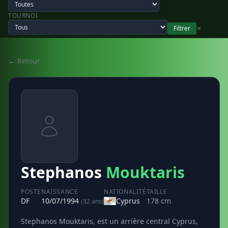
TOURNOI
Filtrer
✕
← Retour
Stephanos
Mouktaris
POSTE
NAISSANCE
NATIONALITÉ
TAILLE
DF
10/07/1994
Cyprus
178 cm
(32 ans)
Stephanos Mouktaris, est un arrière central Cyprus,