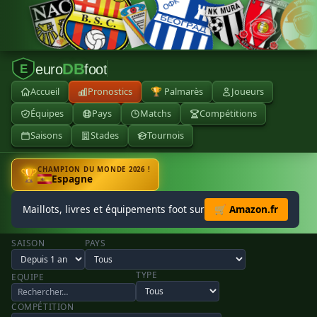
DB
euro
foot
E
Accueil
Pronostics
🏆 Palmarès
Joueurs
Équipes
Pays
Matchs
Compétitions
Saisons
Stades
Tournois
CHAMPION DU MONDE 2026 !
🏆
Espagne
Maillots, livres et équipements foot sur
🛒 Amazon.fr
SAISON
PAYS
TYPE
EQUIPE
COMPÉTITION