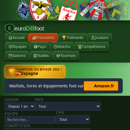
DB
euro
foot
E
Accueil
Pronostics
🏆 Palmarès
Joueurs
Équipes
Pays
Matchs
Compétitions
Saisons
Stades
Tournois
CHAMPION DU MONDE 2026 !
🏆
Espagne
Maillots, livres et équipements foot sur
🛒 Amazon.fr
SAISON
PAYS
TYPE
EQUIPE
COMPÉTITION