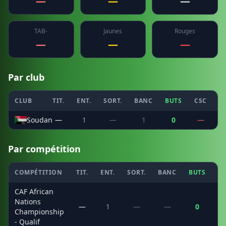
—
—
—
TAB-
Jaunes
Rouges
—
—
—
Par club
CLUB
TIT.
ENT.
SORT.
BANC
BUTS
CSC
P
Soudan
—
1
—
1
0
—
Par compétition
COMPÉTITION
TIT.
ENT.
SORT.
BANC
BUTS
C
CAF African
Nations
—
1
—
—
0
Championship
- Qualif