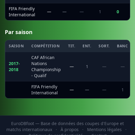
FIFA Friendly
—
—
—
1
0
International
Par saison
SAISON
COMPÉTITION
TIT.
ENT.
SORT.
BANC
CAF African
2017-
Nations
—
1
—
—
2018
Championship
- Qualif
FIFA Friendly
·
—
—
—
1
International
EuroDBfoot — Base de données des coupes d'Europe et
matchs internationaux
·
À propos
·
Mentions légales
·