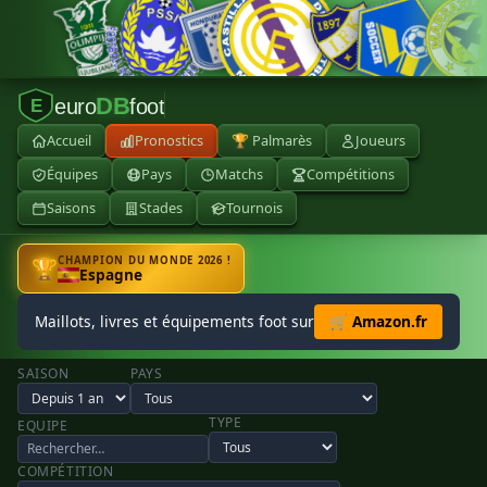
DB
euro
foot
E
Accueil
Pronostics
🏆 Palmarès
Joueurs
Équipes
Pays
Matchs
Compétitions
Saisons
Stades
Tournois
CHAMPION DU MONDE 2026 !
🏆
Espagne
Maillots, livres et équipements foot sur
🛒 Amazon.fr
SAISON
PAYS
TYPE
EQUIPE
COMPÉTITION