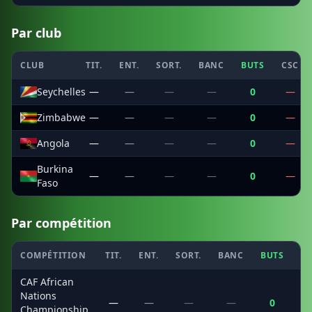
Par club
CLUB
TIT.
ENT.
SORT.
BANC
BUTS
CSC
Seychelles
—
—
—
—
0
—
Zimbabwe
—
—
—
—
0
—
Angola
—
—
—
—
0
—
Burkina
—
—
—
—
0
—
Faso
Par compétition
COMPÉTITION
TIT.
ENT.
SORT.
BANC
BUTS
C
CAF African
Nations
—
—
—
—
0
Championship