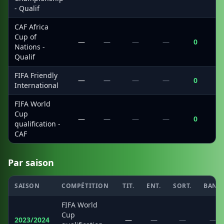
- Qualif
CAF Africa
Cup of
—
—
—
—
0
Nations -
Qualif
FIFA Friendly
—
—
—
—
0
International
FIFA World
Cup
—
—
—
—
0
qualification -
CAF
Par saison
SAISON
COMPÉTITION
TIT.
ENT.
SORT.
BANC
FIFA World
Cup
2023/2024
—
—
—
—