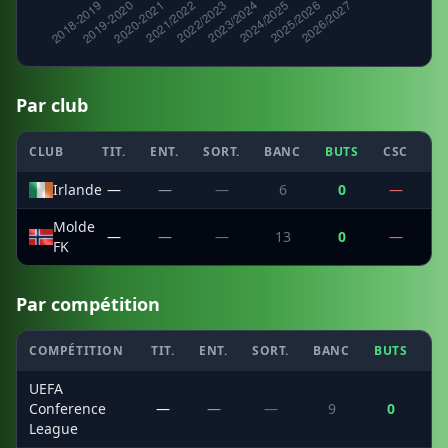
Par club
CLUB
TIT.
ENT.
SORT.
BANC
BUTS
CSC
PE
Irlande
—
—
—
6
0
—
Molde
—
—
—
13
0
—
FK
Par compétition
COMPÉTITION
TIT.
ENT.
SORT.
BANC
BUTS
C
UEFA
Conference
—
—
—
9
0
League