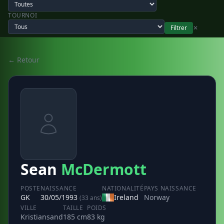
TOURNOI
Filtrer
✕
← Retour
Sean
McDermott
POSTE
NAISSANCE
NATIONALITÉ
PAYS NAISSANCE
GK
30/05/1993
Ireland
Norway
(33 ans)
VILLE
TAILLE
POIDS
Kristiansand
185 cm
83 kg