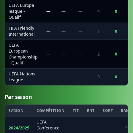
UEFA Europa
league -
—
—
—
4
0
Qualif
FIFA Friendly
—
—
—
1
0
International
UEFA
European
—
—
—
2
0
Championship
- Qualif
UEFA Nations
—
—
—
3
0
League
Par saison
SAISON
COMPÉTITION
TIT.
ENT.
SORT.
BANC
UEFA
2024/2025
Conference
—
—
—
9