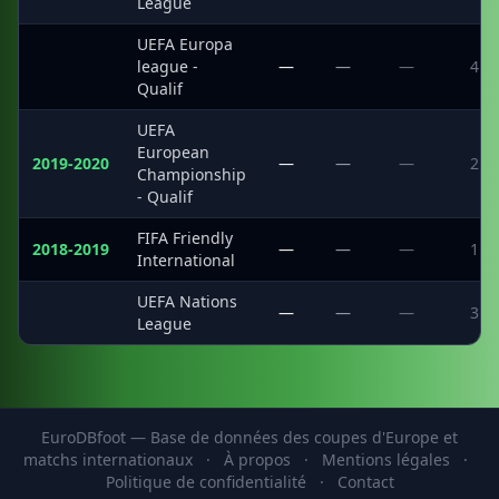
League
UEFA Europa
·
league -
—
—
—
4
Qualif
UEFA
European
2019-2020
—
—
—
2
Championship
- Qualif
FIFA Friendly
2018-2019
—
—
—
1
International
UEFA Nations
·
—
—
—
3
League
EuroDBfoot — Base de données des coupes d'Europe et
matchs internationaux
·
À propos
·
Mentions légales
·
Politique de confidentialité
·
Contact