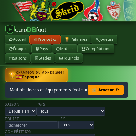
DB
euro
foot
E
Accueil
Pronostics
🏆 Palmarès
Joueurs
Équipes
Pays
Matchs
Compétitions
Saisons
Stades
Tournois
CHAMPION DU MONDE 2026 !
🏆
Espagne
Maillots, livres et équipements foot sur
🛒 Amazon.fr
SAISON
PAYS
TYPE
EQUIPE
COMPÉTITION