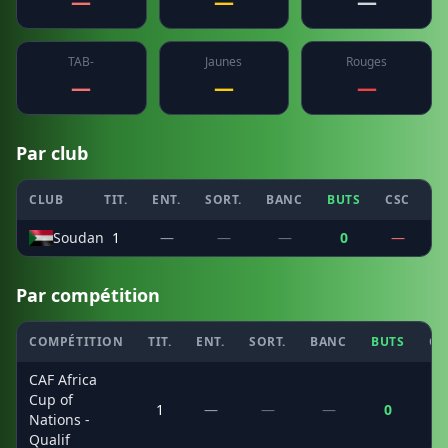
—
—
—
TAB-
Jaunes
Rouges
—
—
—
Par club
CLUB
TIT.
ENT.
SORT.
BANC
BUTS
CSC
P
Soudan
1
—
—
—
0
—
Par compétition
COMPÉTITION
TIT.
ENT.
SORT.
BANC
BUTS
CS
CAF Africa
Cup of
1
—
—
—
0
Nations -
Qualif