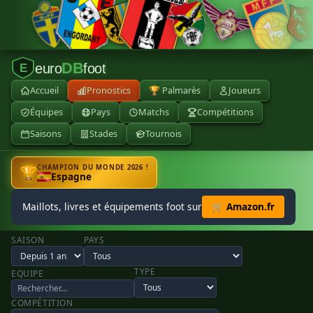
DB
euro
foot
E
Accueil
Pronostics
🏆 Palmarès
Joueurs
Équipes
Pays
Matchs
Compétitions
Saisons
Stades
Tournois
CHAMPION DU MONDE 2026 !
🏆
Espagne
Maillots, livres et équipements foot sur
🛒 Amazon.fr
SAISON
PAYS
TYPE
EQUIPE
COMPÉTITION