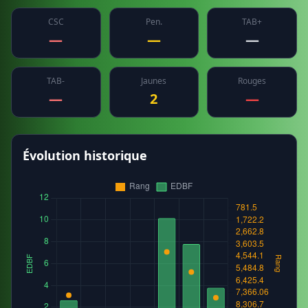
CSC
Pen.
TAB+
—
—
—
TAB-
Jaunes
Rouges
—
2
—
Évolution historique