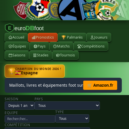
DB
euro
foot
E
Accueil
Pronostics
🏆 Palmarès
Joueurs
Équipes
Pays
Matchs
Compétitions
Saisons
Stades
Tournois
CHAMPION DU MONDE 2026 !
🏆
Espagne
Maillots, livres et équipements foot sur
🛒 Amazon.fr
SAISON
PAYS
TYPE
EQUIPE
COMPÉTITION