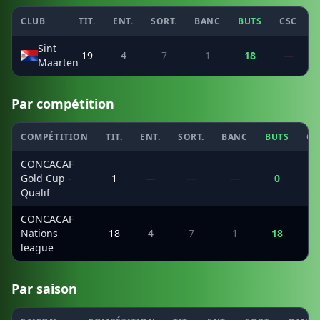
CLUB
TIT.
ENT.
SORT.
BANC
BUTS
CSC
P
Sint
19
4
7
1
18
—
Maarten
Par compétition
COMPÉTITION
TIT.
ENT.
SORT.
BANC
BUTS
CS
CONCACAF
Gold Cup -
1
—
—
—
0
Qualif
CONCACAF
Nations
18
4
7
1
18
league
Par saison