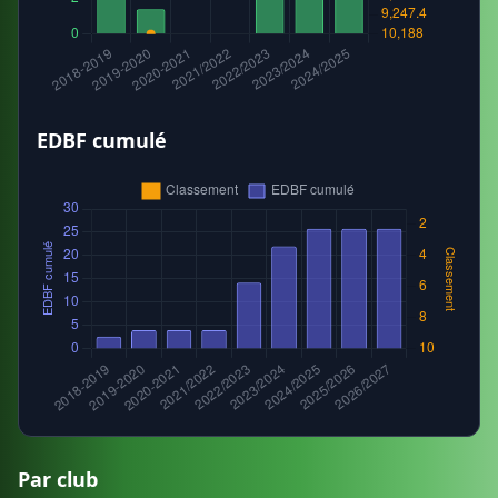
EDBF cumulé
Par club