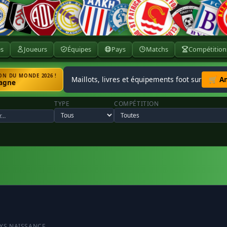
ès
Joueurs
Équipes
Pays
Matchs
Compétition
N DU MONDE 2026 !
Maillots, livres et équipements foot sur
🛒 A
agne
TYPE
COMPÉTITION
AYS NAISSANCE