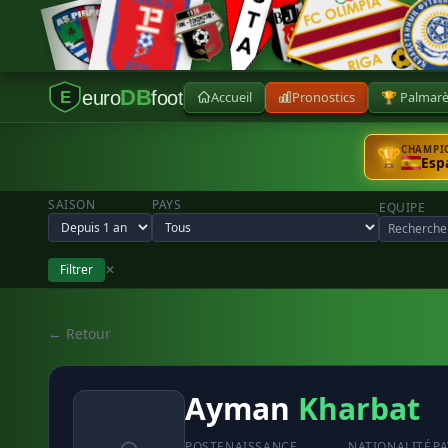
DB
euro
foot
Accueil
Pronostics
🏆 Palmar
E
CHAMPIO
🏆
Esp
SAISON
PAYS
EQUIPE
Filtrer
✕
← Retour
Ayman
Kharbat
POSTE
NAISSANCE
NATIONALITÉ
P