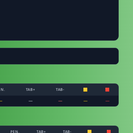
EN.
TAB+
TAB-
🟨
🟥
—
—
—
—
—
PEN.
TAB+
TAB-
🟨
🟥