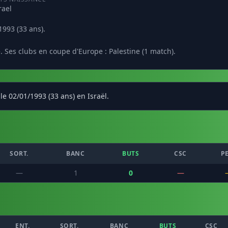
rael
1993 (33 ans).
. Ses clubs en coupe d'Europe : Palestine (1 match).
le 02/01/1993 (33 ans) en Israël.
SORT.
BANC
BUTS
CSC
P
—
1
0
—
ENT.
SORT.
BANC
BUTS
CSC