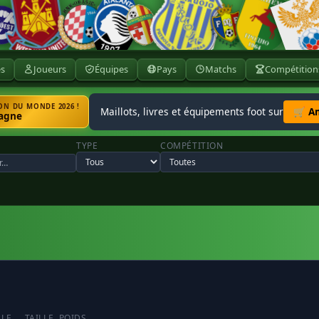
ès
Joueurs
Équipes
Pays
Matchs
Compétition
N DU MONDE 2026 !
Maillots, livres et équipements foot sur
🛒 A
agne
TYPE
COMPÉTITION
LLE
TAILLE
POIDS