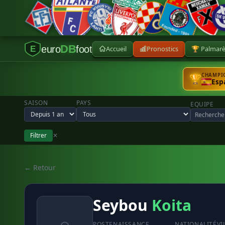
DB
euro
foot
Accueil
Pronostics
🏆 Palmar
E
CHAMPIO
🏆
Esp
SAISON
PAYS
EQUIPE
Filtrer
✕
← Retour
Seybou
Koita
POSTE
NAISSANCE
NATIONALITÉ
VI