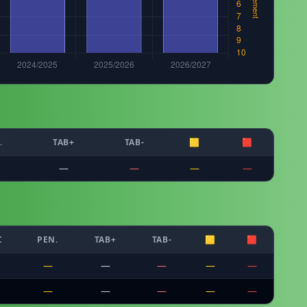
.
TAB+
TAB-
🟨
🟥
—
—
—
—
C
PEN.
TAB+
TAB-
🟨
🟥
—
—
—
—
—
—
—
—
—
—