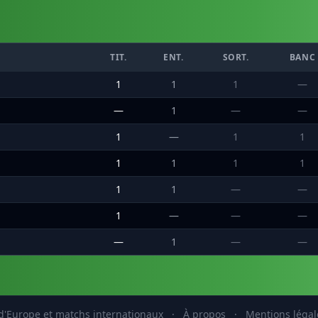
TIT.
ENT.
SORT.
BANC
1
1
1
—
—
1
—
—
1
—
1
1
1
1
1
1
1
1
—
—
1
—
—
—
—
1
—
—
'Europe et matchs internationaux
·
À propos
·
Mentions légal