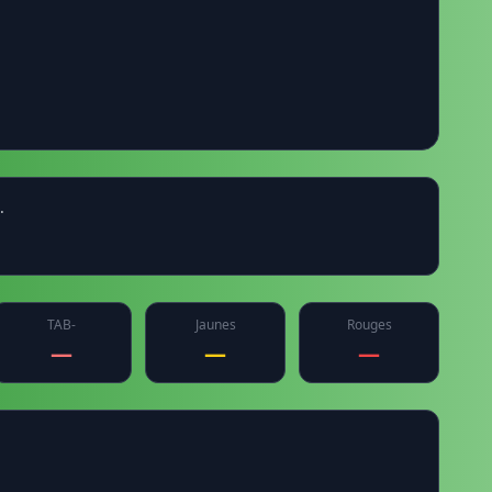
.
TAB-
Jaunes
Rouges
—
—
—