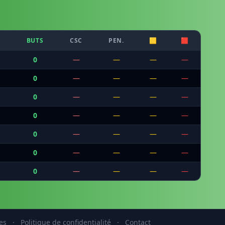
BUTS
CSC
PEN.
🟨
🟥
0
—
—
—
—
0
—
—
—
—
0
—
—
—
—
0
—
—
—
—
0
—
—
—
—
0
—
—
—
—
0
—
—
—
—
es
·
Politique de confidentialité
·
Contact