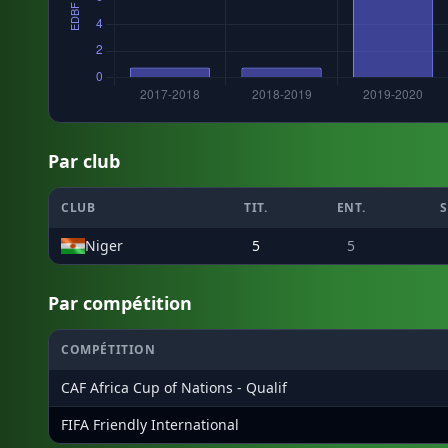
Par club
CLUB
TIT.
ENT.
S
Niger
5
5
Par compétition
COMPÉTITION
CAF Africa Cup of Nations - Qualif
FIFA Friendly International