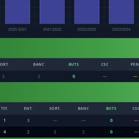
ORT.
BANC
BUTS
CSC
PEN
3
2
0
—
—
TIT.
ENT.
SORT.
BANC
BUTS
CS
1
3
—
—
0
—
4
2
3
2
0
—