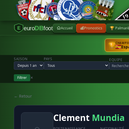
DB
euro
foot
Accueil
Pronostics
🏆 Palmar
E
CHAMPIO
🏆
Esp
SAISON
PAYS
EQUIPE
Filtrer
✕
← Retour
Clement
Mundia
POSTE
NAISSANCE
NATIONALITÉ