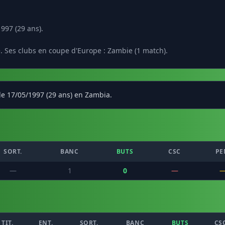
997 (29 ans).
. Ses clubs en coupe d'Europe : Zambie (1 match).
le 17/05/1997 (29 ans) en Zambia.
SORT.
BANC
BUTS
CSC
PE
—
1
0
—
TIT.
ENT.
SORT.
BANC
BUTS
CS