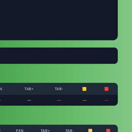
N.
TAB+
TAB-
🟨
🟥
—
—
—
—
—
C
PEN.
TAB+
TAB-
🟨
🟥