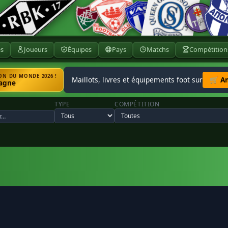
ès
Joueurs
Équipes
Pays
Matchs
Compétition
N DU MONDE 2026 !
Maillots, livres et équipements foot sur
🛒 A
agne
TYPE
COMPÉTITION