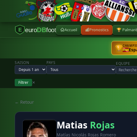
DB
euro
foot
Accueil
Pronostics
🏆 Palmar
E
CHAMPIO
🏆
Esp
SAISON
PAYS
EQUIPE
Filtrer
✕
← Retour
Matias
Rojas
Matías Nicolás Rojas Romero