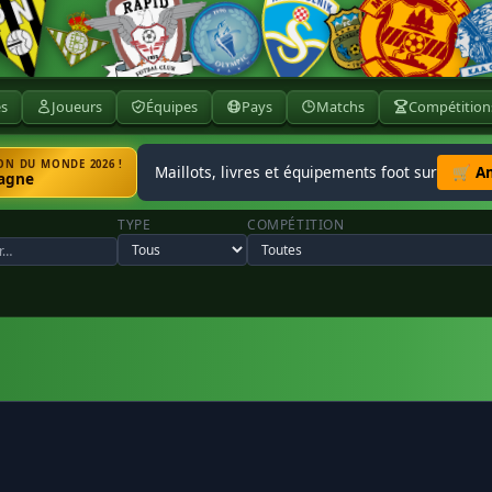
ès
Joueurs
Équipes
Pays
Matchs
Compétition
N DU MONDE 2026 !
Maillots, livres et équipements foot sur
🛒 A
agne
TYPE
COMPÉTITION