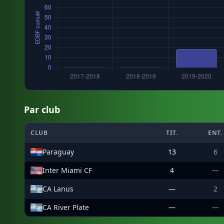
Par club
CLUB
TIT.
ENT.
Paraguay
13
6
Inter Miami CF
4
—
CA Lanus
—
2
CA River Plate
—
—