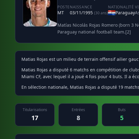
POSTE
NAISSANCE
NATIONALITÉ
V
MT
03/11/1995
Paraguay
A
(30 ans)
Matías Nicolás Rojas Romero (born 3 No
Paraguay national football team.[2]
Matias Rojas est un milieu de terrain offensif ailier ga
Matias Rojas a disputé 6 matchs en compétition de clubs a
Miami CF, avec lequel il a joué 4 fois pour 4 buts. Il a é
En sélection nationale, Matias Rojas a disputé 19 matchs 
Titularisations
Entrées
Buts
17
8
5