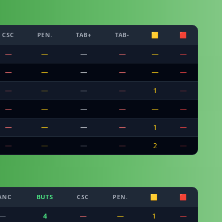
CSC
PEN.
TAB+
TAB-
🟨
🟥
—
—
—
—
—
—
—
—
—
—
—
—
—
—
—
—
1
—
—
—
—
—
—
—
—
—
—
—
1
—
—
—
—
—
2
—
ANC
BUTS
CSC
PEN.
🟨
🟥
—
4
—
—
1
—