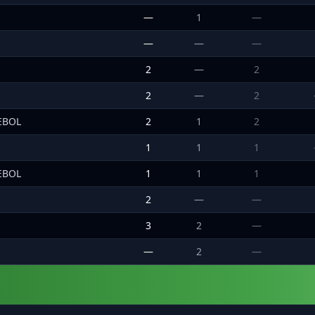
—
1
—
—
—
—
2
—
2
2
—
2
MEBOL
2
1
2
1
1
1
MEBOL
1
1
1
2
—
—
3
2
—
—
2
—