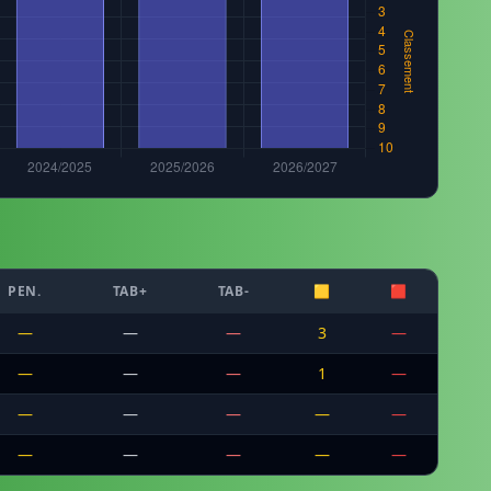
PEN.
TAB+
TAB-
🟨
🟥
—
—
—
3
—
—
—
—
1
—
—
—
—
—
—
—
—
—
—
—