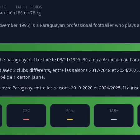
ILLE
TAILLE
POIDS
sunción
186 cm
78 kg
vember 1995) is a Paraguayan professional footballer who plays as
uche paraguayen. Il est né le 03/11/1995 (30 ans) à Asunción au Par
vec 3 clubs différents, entre les saisons 2017-2018 et 2024/2025. I
copé de 1 carton jaune.
avec Paraguay, entre les saisons 2019-2020 et 2024/2025. Il a inscr
CSC
Pen.
TAB+
—
—
—