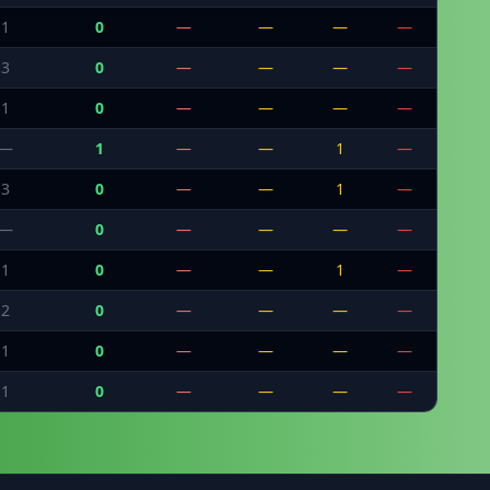
1
0
—
—
—
—
3
0
—
—
—
—
1
0
—
—
—
—
—
1
—
—
1
—
3
0
—
—
1
—
—
0
—
—
—
—
1
0
—
—
1
—
2
0
—
—
—
—
1
0
—
—
—
—
1
0
—
—
—
—