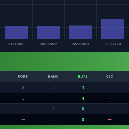
SORT.
BANC
BUTS
CSC
8
9
1
—
3
—
4
—
—
1
0
—
—
3
0
—