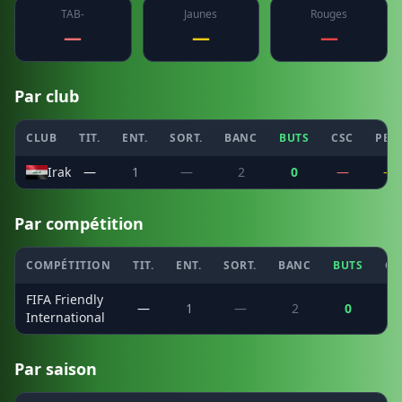
TAB-
Jaunes
Rouges
—
—
—
Par club
CLUB
TIT.
ENT.
SORT.
BANC
BUTS
CSC
PEN
Irak
—
1
—
2
0
—
—
Par compétition
COMPÉTITION
TIT.
ENT.
SORT.
BANC
BUTS
CS
FIFA Friendly
—
1
—
2
0
International
Par saison