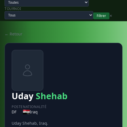
TOURNOI
Filtrer
✕
← Retour
Uday
Shehab
POSTE
NATIONALITÉ
DF
Iraq
Uday Shehab, Iraq.