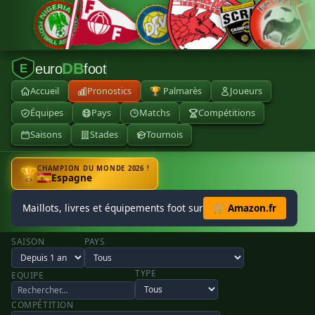
DB
euro
foot
E
Accueil
Pronostics
🏆 Palmarès
Joueurs
Équipes
Pays
Matchs
Compétitions
Saisons
Stades
Tournois
CHAMPION DU MONDE 2026 !
🏆
Espagne
Maillots, livres et équipements foot sur
🛒 Amazon.fr
SAISON
PAYS
TYPE
EQUIPE
COMPÉTITION