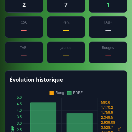
2
7
1
CSC
Pen.
TAB+
—
—
—
TAB-
Jaunes
Rouges
—
—
—
Évolution historique