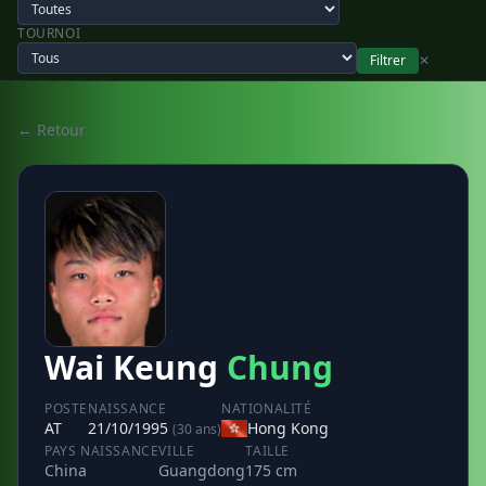
TOURNOI
Filtrer
✕
← Retour
Wai Keung
Chung
POSTE
NAISSANCE
NATIONALITÉ
AT
21/10/1995
Hong Kong
(30 ans)
PAYS NAISSANCE
VILLE
TAILLE
China
Guangdong
175 cm