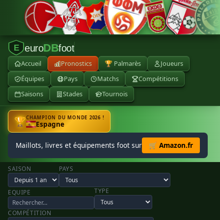
DB
euro
foot
E
Accueil
Pronostics
🏆 Palmarès
Joueurs
Équipes
Pays
Matchs
Compétitions
Saisons
Stades
Tournois
CHAMPION DU MONDE 2026 !
🏆
Espagne
Maillots, livres et équipements foot sur
🛒 Amazon.fr
SAISON
PAYS
TYPE
EQUIPE
COMPÉTITION