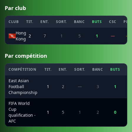
Par club
CLUB
TIT.
ENT.
SORT.
BANC
BUTS
CSC
PEN
Hong
2
7
1
5
1
—
—
Kong
Par compétition
COMPÉTITION
TIT.
ENT.
SORT.
BANC
BUTS
C
East Asian
Football
1
2
—
3
1
Championship
FIFA World
Cup
1
5
1
2
0
qualification -
AFC