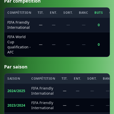
Par compétition
COMPÉTITION
TIT.
ENT.
SORT.
BANC
BUTS
CS
FIFA Friendly
—
—
—
—
0
International
FIFA World
Cup
—
—
—
—
0
qualification -
AFC
Par saison
SAISON
COMPÉTITION
TIT.
ENT.
SORT.
BANC
FIFA Friendly
2024/2025
—
—
—
—
International
FIFA Friendly
2023/2024
—
—
—
—
International