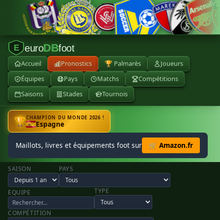
DB
euro
foot
E
Accueil
Pronostics
🏆 Palmarès
Joueurs
Équipes
Pays
Matchs
Compétitions
Saisons
Stades
Tournois
CHAMPION DU MONDE 2026 !
🏆
Espagne
Maillots, livres et équipements foot sur
🛒 Amazon.fr
SAISON
PAYS
TYPE
EQUIPE
COMPÉTITION