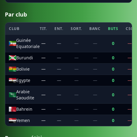
Par club
CLUB
TIT.
ENT.
SORT.
BANC
BUTS
CSC
Guinée
—
—
—
—
0
—
Equatoriale
Burundi
—
—
—
—
0
—
Bolivie
—
—
—
—
0
—
Egypte
—
—
—
—
0
—
Arabie
—
—
—
—
0
—
Saoudite
Bahrein
—
—
—
—
0
—
Yemen
—
—
—
—
0
—