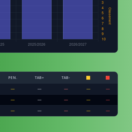
PEN.
TAB+
TAB-
🟨
🟥
—
—
—
—
—
—
—
—
—
—
—
—
—
—
—