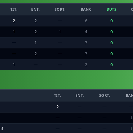
TIT.
ENT.
SORT.
BANC
BUTS
2
2
—
6
0
1
2
1
4
0
—
1
—
7
0
—
2
—
7
0
1
—
—
2
0
TIT.
ENT.
SORT.
BA
2
—
—
—
—
—
1
if
—
—
—
1