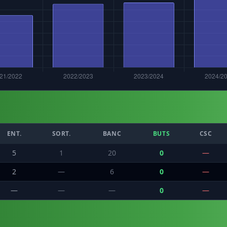
ENT.
SORT.
BANC
BUTS
CSC
5
1
20
0
—
2
—
6
0
—
—
—
—
0
—