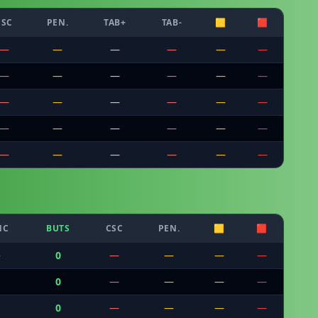
CSC
PEN.
TAB+
TAB-
🟨
🟥
—
—
—
—
—
—
—
—
—
—
—
—
—
—
—
—
—
—
—
—
—
—
—
—
—
—
—
—
—
—
NC
BUTS
CSC
PEN.
🟨
🟥
—
0
—
—
—
—
0
—
—
—
—
0
—
—
—
—