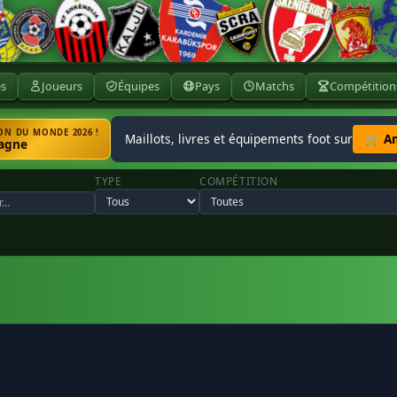
ès
Joueurs
Équipes
Pays
Matchs
Compétition
N DU MONDE 2026 !
Maillots, livres et équipements foot sur
🛒 A
agne
TYPE
COMPÉTITION