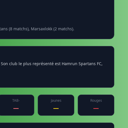
ans (8 matchs), Marsaxlokk (2 matchs).
. Son club le plus représenté est Hamrun Spartans FC,
TAB-
Jaunes
Rouges
—
—
—