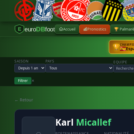
DB
euro
foot
Accueil
Pronostics
🏆 Palmar
E
CHAMPIO
🏆
Esp
SAISON
PAYS
EQUIPE
Filtrer
✕
← Retour
Karl
Micallef
POSTE
NAISSANCE
NATIONALITÉ