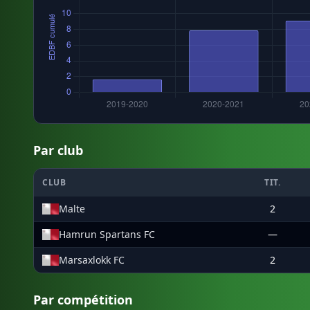
Par club
CLUB
TIT.
Malte
2
Hamrun Spartans FC
—
Marsaxlokk FC
2
Par compétition