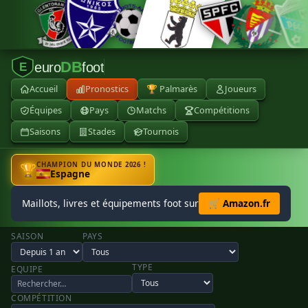
DB
euro
foot
E
Accueil
Pronostics
🏆 Palmarès
Joueurs
Équipes
Pays
Matchs
Compétitions
Saisons
Stades
Tournois
CHAMPION DU MONDE 2026 !
🏆
Espagne
Maillots, livres et équipements foot sur
🛒 Amazon.fr
SAISON
PAYS
TYPE
EQUIPE
COMPÉTITION