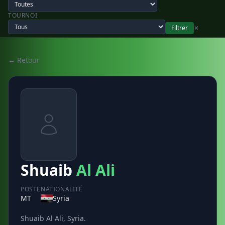
TOURNOI
Filtrer
✕
← Retour
Shuaib
Al Ali
POSTE
NATIONALITÉ
MT
Syria
Shuaib Al Ali, Syria.