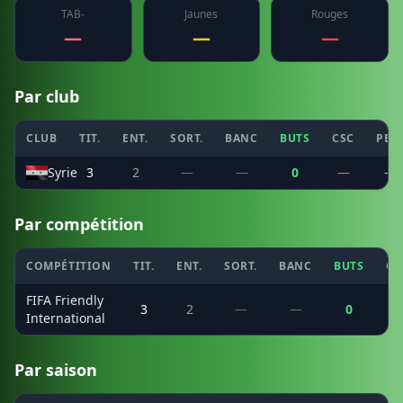
TAB-
Jaunes
Rouges
—
—
—
Par club
CLUB
TIT.
ENT.
SORT.
BANC
BUTS
CSC
PEN
Syrie
3
2
—
—
0
—
—
Par compétition
COMPÉTITION
TIT.
ENT.
SORT.
BANC
BUTS
CS
FIFA Friendly
3
2
—
—
0
International
Par saison