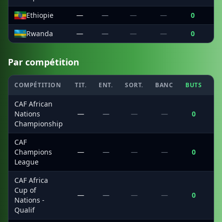
Ethiopie
—
—
—
—
0
Rwanda
—
—
—
—
0
Par compétition
COMPÉTITION
TIT.
ENT.
SORT.
BANC
BUTS
C
CAF African
Nations
—
—
—
—
0
Championship
CAF
Champions
—
—
—
—
0
League
CAF Africa
Cup of
—
—
—
—
0
Nations -
Qualif