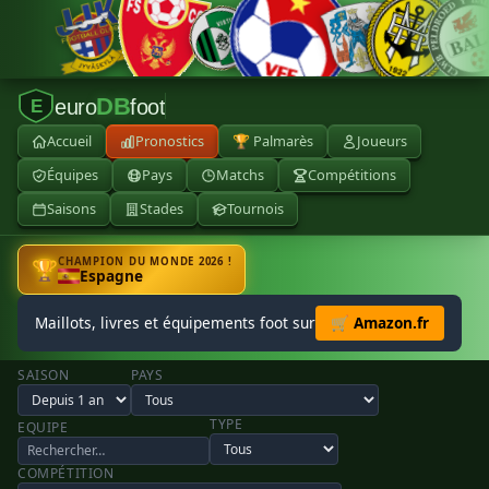
DB
euro
foot
E
Accueil
Pronostics
🏆 Palmarès
Joueurs
Équipes
Pays
Matchs
Compétitions
Saisons
Stades
Tournois
CHAMPION DU MONDE 2026 !
🏆
Espagne
Maillots, livres et équipements foot sur
🛒 Amazon.fr
SAISON
PAYS
TYPE
EQUIPE
COMPÉTITION