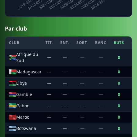
Par club
CLUB
TIT.
ENT.
SORT.
BANC
BUTS
CS
Afrique du
—
—
—
—
0
Sud
Madagascar
—
—
—
—
0
Libye
—
—
—
—
0
Gambie
—
—
—
—
0
Gabon
—
—
—
—
0
Maroc
—
—
—
—
0
Botswana
—
—
—
—
0