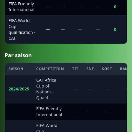
FIFA Friendly
—
—
—
—
0
International
FIFA World
Cup
—
—
—
—
0
qualification -
CAF
Par saison
SAISON
COMPÉTITION
TIT.
ENT.
SORT.
BANC
CAF Africa
Cup of
2024/2025
—
—
—
—
Nations -
Qualif
FIFA Friendly
·
—
—
—
—
International
FIFA World
Cup