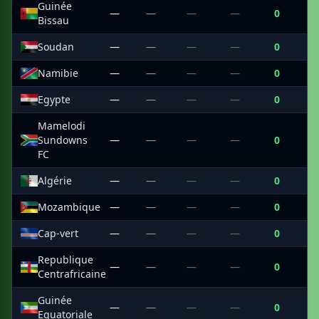
Guinée
—
—
—
—
0
Bissau
Soudan
—
—
—
—
0
Namibie
—
—
—
—
0
Egypte
—
—
—
—
0
Mamelodi
Sundowns
—
—
—
—
0
FC
Algérie
—
—
—
—
0
Mozambique
—
—
—
—
0
Cap-vert
—
—
—
—
0
Republique
—
—
—
—
0
Centrafricaine
Guinée
—
—
—
—
0
Equatoriale