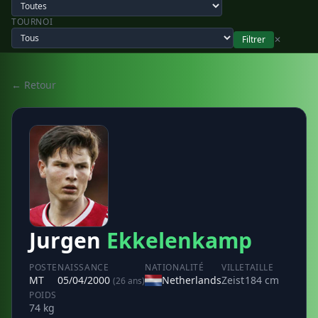
TOURNOI
Filtrer
✕
← Retour
Jurgen
Ekkelenkamp
POSTE
NAISSANCE
NATIONALITÉ
VILLE
TAILLE
MT
05/04/2000
Netherlands
Zeist
184 cm
(26 ans)
POIDS
74 kg