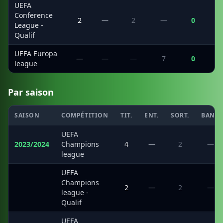
UEFA
Conference
2
—
2
—
0
League -
Qualif
UEFA Europa
—
—
—
7
0
league
Par saison
SAISON
COMPÉTITION
TIT.
ENT.
SORT.
BANC
UEFA
2023/2024
Champions
4
—
2
—
league
UEFA
Champions
·
2
—
2
—
league -
Qualif
UEFA