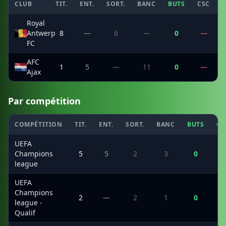
CLUB
TIT.
ENT.
SORT.
BANC
BUTS
CSC
P
Royal
Antwerp
8
—
6
—
0
—
FC
AFC
1
5
—
11
0
—
Ajax
Par compétition
COMPÉTITION
TIT.
ENT.
SORT.
BANC
BUTS
CS
UEFA
Champions
5
5
2
3
0
league
UEFA
Champions
2
—
2
1
0
league -
Qualif