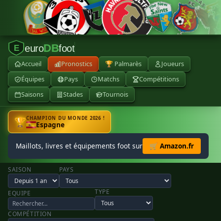
DB
euro
foot
E
Accueil
Pronostics
🏆 Palmarès
Joueurs
Équipes
Pays
Matchs
Compétitions
Saisons
Stades
Tournois
CHAMPION DU MONDE 2026 !
🏆
Espagne
Maillots, livres et équipements foot sur
🛒 Amazon.fr
SAISON
PAYS
TYPE
EQUIPE
COMPÉTITION