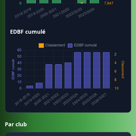
EDBF cumulé
Par club