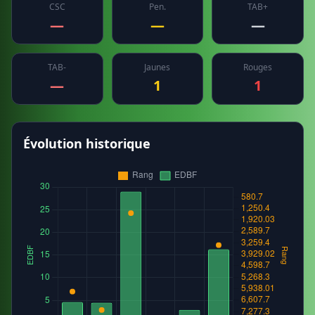
CSC
Pen.
TAB+
—
—
—
TAB-
Jaunes
Rouges
—
1
1
Évolution historique