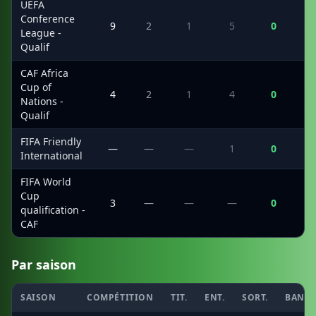
UEFA
Conference
9
2
1
5
0
League -
Qualif
CAF Africa
Cup of
4
2
1
4
0
Nations -
Qualif
FIFA Friendly
—
—
—
1
0
International
FIFA World
Cup
3
—
—
—
0
qualification -
CAF
Par saison
SAISON
COMPÉTITION
TIT.
ENT.
SORT.
BANC