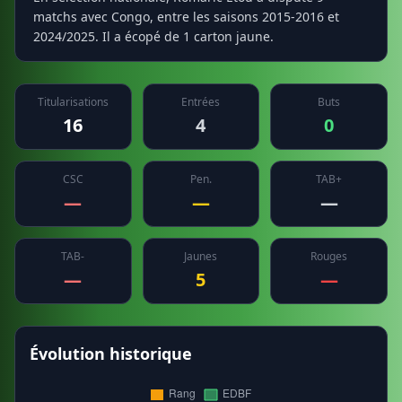
matchs avec Congo, entre les saisons 2015-2016 et
2024/2025. Il a écopé de 1 carton jaune.
Titularisations
Entrées
Buts
16
4
0
CSC
Pen.
TAB+
—
—
—
TAB-
Jaunes
Rouges
—
5
—
Évolution historique