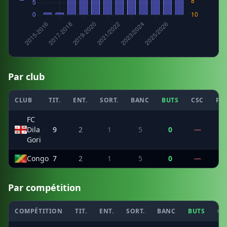
Par club
CLUB
TIT.
ENT.
SORT.
BANC
BUTS
CSC
PE
FC
Dila
9
2
1
5
0
—
Gori
Congo
7
2
1
5
0
—
Par compétition
COMPÉTITION
TIT.
ENT.
SORT.
BANC
BUTS
CS