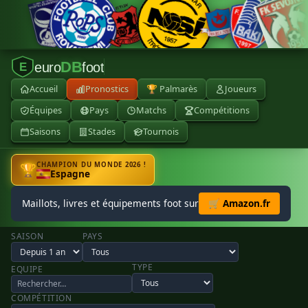
DB
euro
foot
E
Accueil
Pronostics
🏆 Palmarès
Joueurs
Équipes
Pays
Matchs
Compétitions
Saisons
Stades
Tournois
CHAMPION DU MONDE 2026 !
🏆
Espagne
Maillots, livres et équipements foot sur
🛒 Amazon.fr
SAISON
PAYS
TYPE
EQUIPE
COMPÉTITION