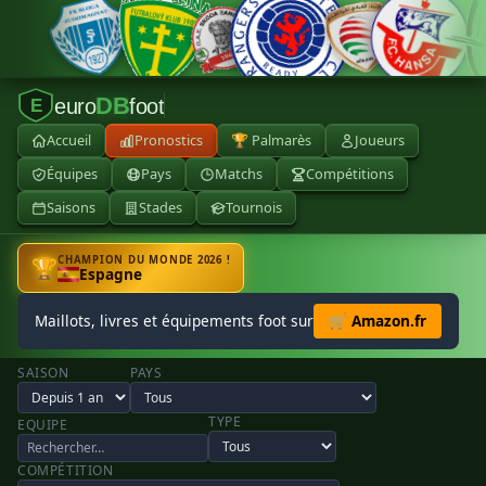
DB
euro
foot
E
Accueil
Pronostics
🏆 Palmarès
Joueurs
Équipes
Pays
Matchs
Compétitions
Saisons
Stades
Tournois
CHAMPION DU MONDE 2026 !
🏆
Espagne
Maillots, livres et équipements foot sur
🛒 Amazon.fr
SAISON
PAYS
TYPE
EQUIPE
COMPÉTITION