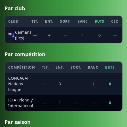
Par club
CLUB
TIT.
ENT.
SORT.
BANC
BUTS
CSC
Caimans
—
4
—
1
0
—
(Iles)
Par compétition
COMPÉTITION
TIT.
ENT.
SORT.
BANC
BUTS
CS
CONCACAF
Nations
—
3
—
1
0
league
FIFA Friendly
—
1
—
—
0
International
Par saison