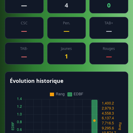
—
4
0
CSC
Pen.
TAB+
—
—
—
TAB-
Jaunes
Rouges
—
1
—
Évolution historique